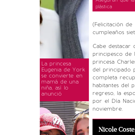
plástica
(Felicitación de
cumpleaños siet
Cabe destacar q
principesco de
princesa Charle
La princesa
Eugenia de York
del principado 
se convierte en
completa recupe
mamá de una
habitantes del 
niña, así lo
regreso, la espo
anunció
por el Día Nac
noviembre.
Nicole Coste