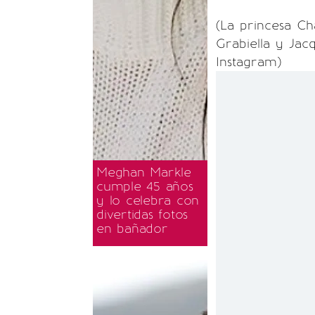
(La princesa Ch
Grabiella y Jacq
Instagram)
Meghan Markle
cumple 45 años
y lo celebra con
divertidas fotos
en bañador