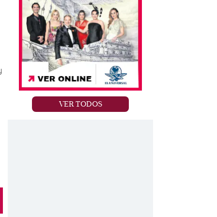
y
VER TODOS
I