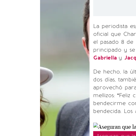
La periodista e
oficial que Cha
el pasado 8 de
principado y se
Gabriella
y
Jac
De hecho, la úl
dos días, tambi
aprovechó para
mellizos: “Feli
bendecirme con 
bendecida. Los 
Aseguran que la 