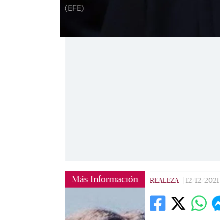
(EFE)
Más Información
REALEZA
|
12/12/2021