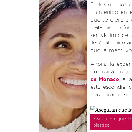
En los últimos d
mantenido en el
que se diera a 
tratamiento fu
ser víctima de 
llevó al quiró
que la mantuvo
Ahora, la expe
polémica en tor
de Mónaco
, al
está escondiend
tras someterse 
Aseguran que la 
plástica