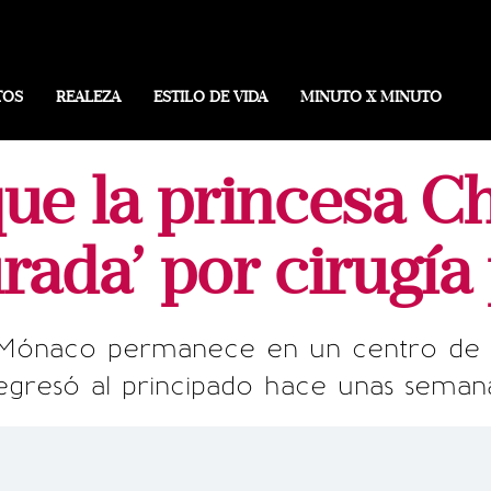
TOS
REALEZA
ESTILO DE VIDA
MINUTO X MINUTO
ue la princesa Ch
urada’ por cirugía 
 Mónaco permanece en un centro de 
egresó al principado hace unas seman