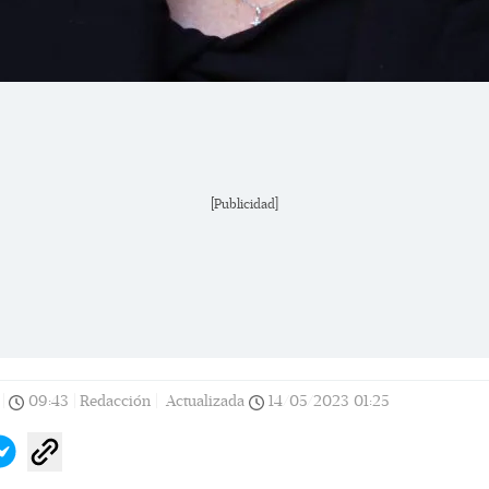
[Publicidad]
|
09:43
|
Redacción |
Actualizada
14/05/2023
01:25