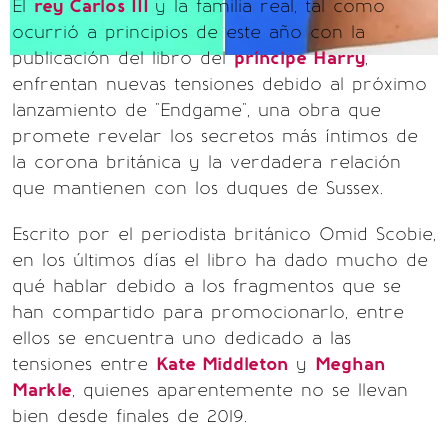
El
rey Carlos III
y la familia real, tal como
ocurrió a principios de este año con la
publicación del libro del
príncipe Harry
,
enfrentan nuevas tensiones debido al próximo
lanzamiento de "Endgame", una obra que
promete revelar los secretos más íntimos de
la corona británica y la verdadera relación
que mantienen con los duques de Sussex.
Escrito por el periodista británico Omid Scobie,
en los últimos días el libro ha dado mucho de
qué hablar debido a los fragmentos que se
han compartido para promocionarlo, entre
ellos se encuentra uno dedicado a las
tensiones entre
Kate Middleton
y
Meghan
Markle
, quienes aparentemente no se llevan
bien desde finales de 2019.