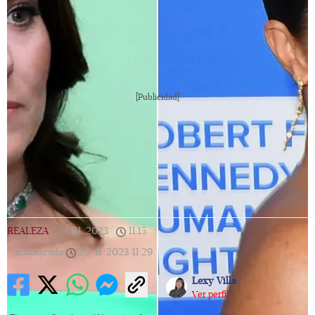
[Publicidad]
REALEZA
|
26/11/2023
|
11:15
|
Actualizada
26/11/2023
11:29
Lexy Villa
Ver perfil