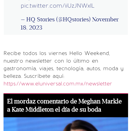
pic.twitter.com/iiUzJNWxlL
— HQ Stories (@HQstories)
November
18, 2023
Recibe todos los viernes Hello Weekend,
nuestro newsletter con lo último en
gastronomía, viajes, tecnología, autos, moda y
belleza. Suscríbete aquí:
https://www.eluniversal.com.mx/newsletter
El mordaz comentario de Meghan Markle
a Kate Middleton el día de su boda