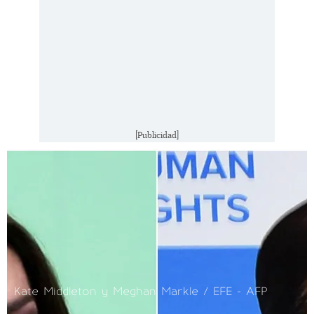
[Publicidad]
Kate Middleton y Meghan Markle / EFE - AFP