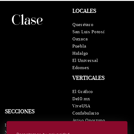
LOCALES
Querétaro
San Luis Potosí
Oaxaca
Puebla
Hidalgo
El Universal
Edomex
VERTICALES
El Gráfico
De10.mx
ViveUSA
SECCIONES
Confabulario
Aviso Oportuno
Inicio
Obituarios
Noticias