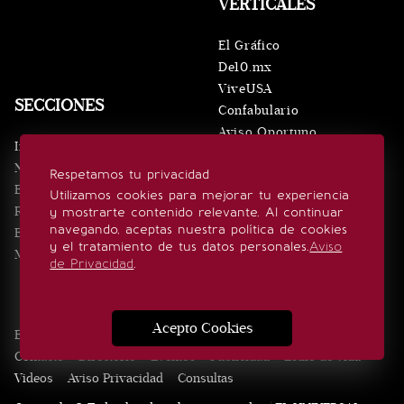
VERTICALES
El Gráfico
De10.mx
ViveUSA
SECCIONES
Confabulario
Aviso Oportuno
Inicio
Obituarios
Noticias
Respetamos tu privacidad
Consultas
Eventos
Utilizamos cookies para mejorar tu experiencia
Realeza
y mostrarte contenido relevante. Al continuar
SÍGUENOS
navegando, aceptas nuestra política de cookies
Estilo de vida
y el tratamiento de tus datos personales.
Aviso
Minuto x Minuto
de Privacidad
.
Acepto Cookies
Edición Impresa
Noticias
Quiénes somos
Realeza
Contacto
Directorio
Eventos
Publicidad
Estilo de vida
Videos
Aviso Privacidad
Consultas