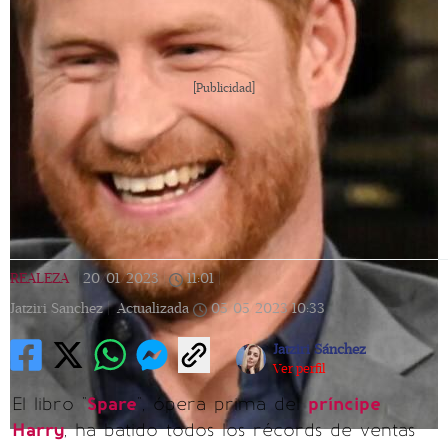
[Publicidad]
REALEZA
|
20/01/2023
|
11:01
|
Jatziri Sanchez |
Actualizada
05/05/2023
10:33
Jatziri Sánchez
Ver perfil
El libro "
Spare
", ópera prima del
príncipe
Harry
, ha batido todos los récords de ventas