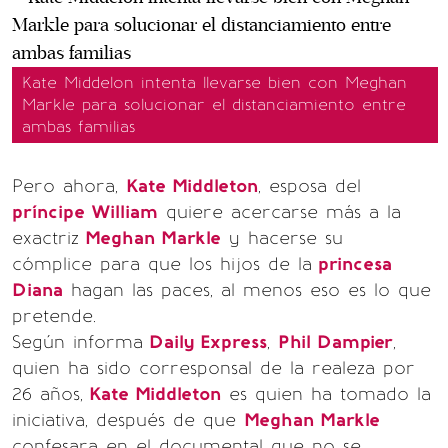
Kate Middelon intenta llevarse bien con Meghan
Markle para solucionar el distanciamiento entre
ambas familias
Pero ahora,
Kate Middleton
, esposa del
príncipe William
quiere acercarse más a la
exactriz
Meghan Markle
y hacerse su
cómplice para que los hijos de la
princesa
Diana
hagan las paces, al menos eso es lo que
pretende.
Según informa
Daily Express
,
Phil Dampier
,
quien ha sido corresponsal de la realeza por
26 años,
Kate Middleton
es quien ha tomado la
iniciativa, después de que
Meghan Markle
confesara en el documental que no se