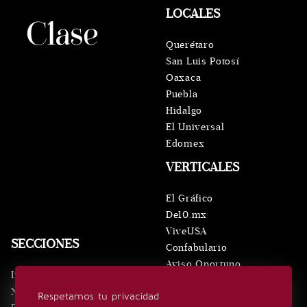
LOCALES
Querétaro
San Luis Potosí
Oaxaca
Puebla
Hidalgo
El Universal
Edomex
VERTICALES
El Gráfico
De10.mx
ViveUSA
SECCIONES
Confabulario
Aviso Oportuno
Inicio
Obituarios
Noticias
Respetamos tu privacidad
Consultas