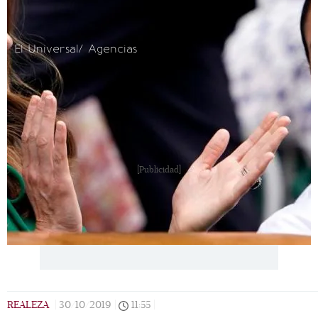
El Universal/ Agencias
[Publicidad]
REALEZA
|
30/10/2019
|
11:55
|