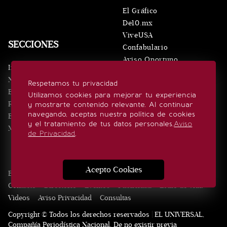
El Gráfico
De10.mx
ViveUSA
SECCIONES
Confabulario
Aviso Oportuno
Inicio
Obituarios
Noticias
Respetamos tu privacidad
Consultas
Eventos
Utilizamos cookies para mejorar tu experiencia
Realeza
y mostrarte contenido relevante. Al continuar
SÍGUENOS
navegando, aceptas nuestra política de cookies
Estilo de vida
y el tratamiento de tus datos personales.
Aviso
Minuto x Minuto
de Privacidad
.
Acepto Cookies
Edición Impresa
Noticias
Quiénes somos
Realeza
Contacto
Directorio
Eventos
Publicidad
Estilo de vida
Videos
Aviso Privacidad
Consultas
Copyright © Todos los derechos reservados | EL UNIVERSAL,
Compañía Periodística Nacional. De no existir previa