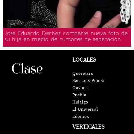
José Eduardo Derbez comparte nueva foto de
su hija en medio de rumores de separación
LOCALES
Querétaro
San Luis Potosí
Oaxaca
Puebla
Hidalgo
El Universal
Edomex
VERTICALES