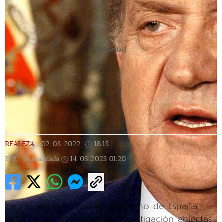
[Publicidad]
REALEZA
|
02/03/2022
|
18:13
|
EFE |
Actualizada
14/05/2023
01:20
La Fiscalía del Tribunal Supremo de España
archivó las diligencias de investigación abiertas