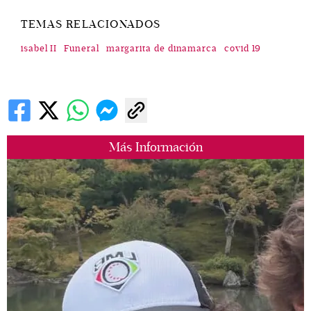
TEMAS RELACIONADOS
isabel II
Funeral
margarita de dinamarca
covid 19
Más Información