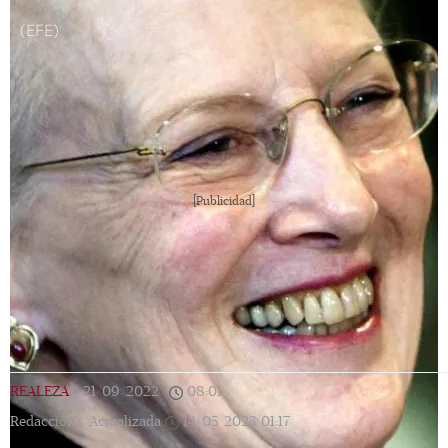
(EFE)
[Publicidad]
REALEZA
|
21/09/2022
|
08:01
|
Redacción |
Actualizada
14/05/2023
01:17