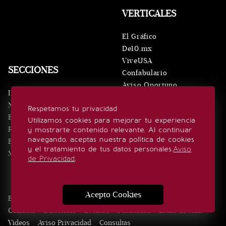
VERTICALES
El Gráfico
De10.mx
ViveUSA
SECCIONES
Confabulario
Aviso Oportuno
Inicio
Obituarios
Noticias
Respetamos tu privacidad
Consultas
Eventos
Utilizamos cookies para mejorar tu experiencia
Realeza
y mostrarte contenido relevante. Al continuar
SÍGUENOS
navegando, aceptas nuestra política de cookies
Estilo de vida
y el tratamiento de tus datos personales.
Aviso
Minuto x Minuto
de Privacidad
.
Acepto Cookies
Edición Impresa
Noticias
Quiénes somos
Realeza
Contacto
Directorio
Eventos
Publicidad
Estilo de vida
Videos
Aviso Privacidad
Consultas