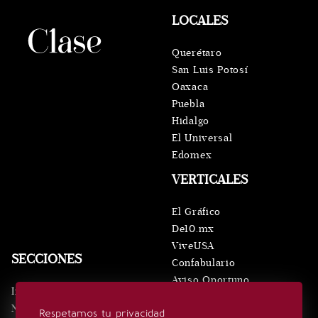
LOCALES
Querétaro
San Luis Potosí
Oaxaca
Puebla
Hidalgo
El Universal
Edomex
VERTICALES
El Gráfico
De10.mx
ViveUSA
SECCIONES
Confabulario
Aviso Oportuno
Inicio
Obituarios
Noticias
Respetamos tu privacidad
Consultas