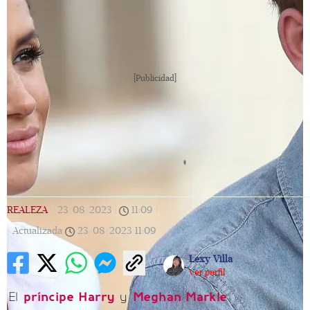
[Publicidad]
REALEZA
|
23/08/2023
|
11:09
|
Actualizada
23/08/2023
11:09
Lexy Villa
Ver perfil
El
príncipe Harry
y
Meghan Markle