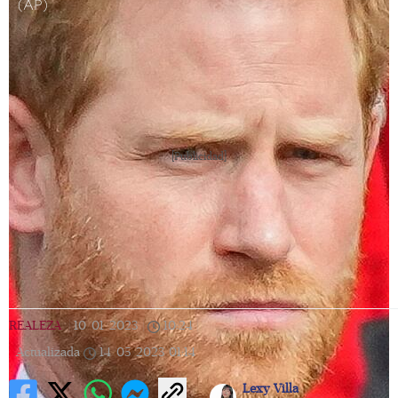
(AP)
[Publicidad]
REALEZA
|
10/01/2023
|
10:24
|
Actualizada
14/05/2023
01:14
Lexy Villa