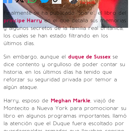
Ver perfil
Finalmente se ha publicado "Spare", el libro del
príncipe Harry
en el que detalla sus memorias
y algunos secretos de la familia real británica,
los cuales se han estado filtrando en los
últimos días.
Sin embargo, aunque el
duque de Sussex
se
dice contento y orgulloso de poder contar su
historia, en los últimos días ha tenido que
reforzar su seguridad privada por temor a
algún ataque.
Harry, esposo de
Meghan Markle
, viajó de
Montecito a Nueva York para promocionar su
libro en algunos programas importantes; llamó
la atención que el Duque fuera escoltado por