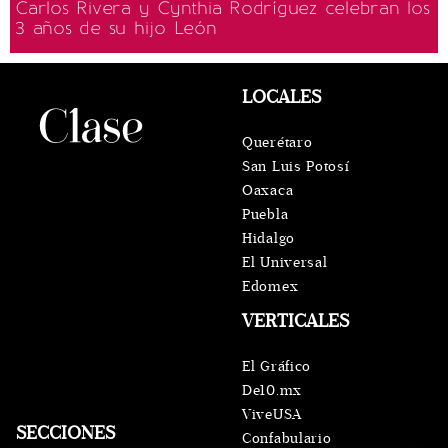
Carlos Rivera y Cynthia Rodríguez celebran los
3 años de su hijo León
LOCALES
Querétaro
San Luis Potosí
Oaxaca
Puebla
Hidalgo
El Universal
Edomex
VERTICALES
El Gráfico
De10.mx
ViveUSA
SECCIONES
Confabulario