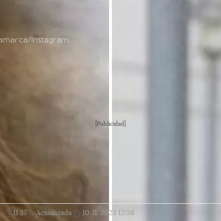
amarca/Instagram.
[Publicidad]
|
11:37
|
Actualizada
10/11/2023
12:36