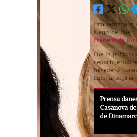
Esta semana la 
luego de que
l
Frederik de Di
Fue la publicac
reportaje sobr
heredero danés 
España. Sugirie
Prensa dane
Casanova de 
de Dinamar