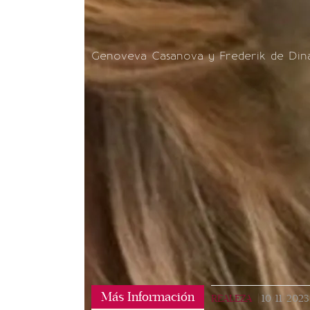
Genoveva Casanova y Frederik de Din
Más Información
REALEZA
|
10/11/2023