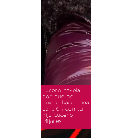
Lucero revela
por qué no
quiere hacer una
canción con su
hija Lucero
Mijares