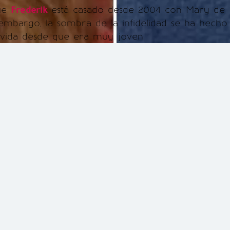
ue
Frederik
está casado desde 2004 con Mary de
embargo, la sombra de la infidelidad se ha hecho
 vida desde que era muy joven.