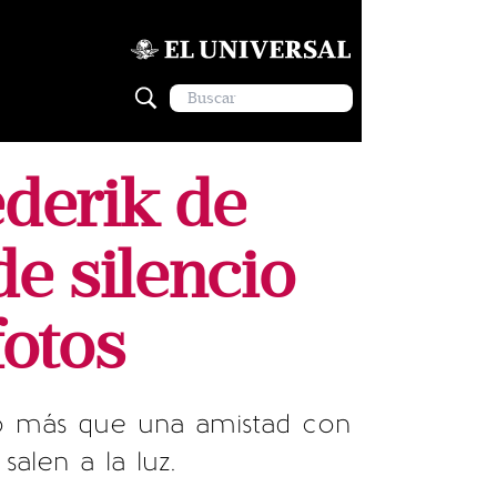
derik de
e silencio
fotos
go más que una amistad con
alen a la luz.