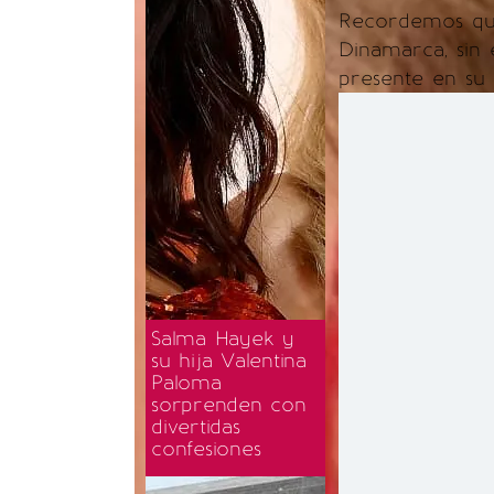
Recordemos q
Dinamarca, sin 
presente en su
Salma Hayek y
su hija Valentina
Paloma
sorprenden con
divertidas
confesiones