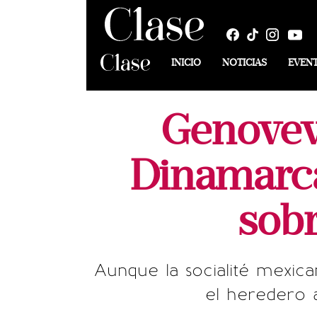
INICIO
NOTICIAS
EVEN
Genovev
Dinamarca
sobr
Aunque la socialité mexic
el heredero a