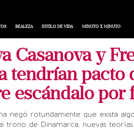
TOS
REALEZA
ESTILO DE VIDA
MINUTO X MINUTO
a Casanova y Fre
 tendrían pacto d
e escándalo por 
ana negó rotundamente que exista al
l trono de Dinamarca, nuevas teorías s