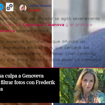
Leslie Carrasco
Ver perfil
agenda social del
showbiz
se agitó severamente
as fotos de
Genoveva Casanova
y el príncipe
namarca
salieran a la luz.
ión española ‘Lecturas’ la que difundió un
e la presunta amistad más que cercana del
y la exparticipante de Master Chef Celebrity
ndo que entre los dos podría existir un romance.
sa culpa a Genoveva
filtrar fotos con Frederik
ca