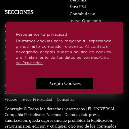
De10.mx
ViveUSA
SECCIONES
Confabulario
Aviso Oportuno
Inicio
Obituarios
Noticias
Respetamos tu privacidad
Consultas
Eventos
Utilizamos cookies para mejorar tu experiencia
Realeza
y mostrarte contenido relevante. Al continuar
SÍGUENOS
navegando, aceptas nuestra política de cookies
Estilo de vida
y el tratamiento de tus datos personales.
Aviso
Minuto x Minuto
de Privacidad
.
Acepto Cookies
Edición Impresa
Noticias
Quiénes somos
Realeza
Contacto
Directorio
Eventos
Publicidad
Estilo de vida
Videos
Aviso Privacidad
Consultas
Copyright © Todos los derechos reservados | EL UNIVERSAL,
Compañía Periodística Nacional. De no existir previa
autorización, queda expresamente prohibida la Publicación,
retransmisión, edición y cualquier otro uso de los contenidos