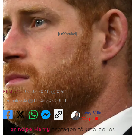
[Publicidad]
REALEZA
|
07/02/2023
|
09:14
|
Actualizada
14/05/2023
01:14
Lexy Villa
Ver perfil
El
príncipe Harry
protagonizó uno de los