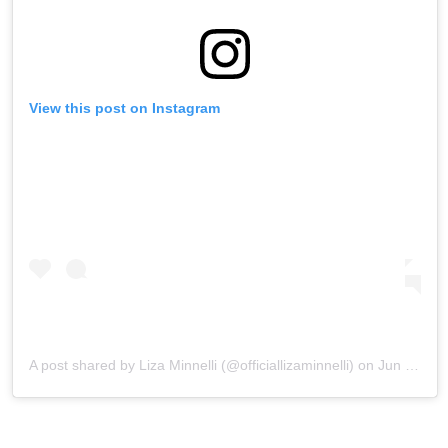
View this post on Instagram
A post shared by
Liza Minnelli
(@officiallizaminnelli) on
Jun 22, 2019 at 9:43am PDT