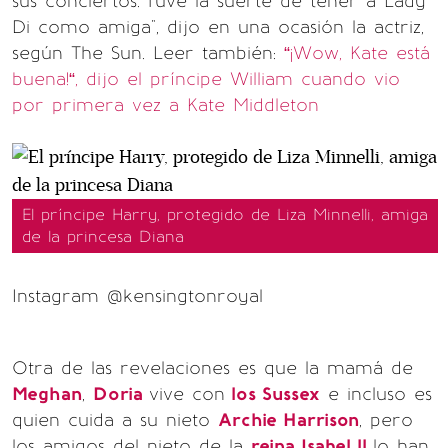
sus conciertos."Tuve la suerte de tener a Lady
Di como amiga", dijo en una ocasión la actriz,
según The Sun.
Leer también:
“¡Wow, Kate está
buena!“, dijo el príncipe William cuando vio
por primera vez a Kate Middleton
El príncipe Harry, protegido de Liza Minnelli, amiga
de la princesa Diana
Instagram @kensingtonroyal
Otra de las revelaciones es que la mamá de
Meghan
,
Doria
vive con
los Sussex
e incluso es
quien cuida a su nieto
Archie Harrison
, pero
los amigos del nieto de la
reina Isabel ll
lo han