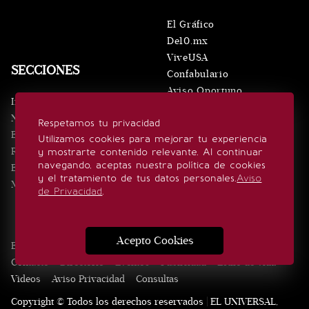
El Gráfico
De10.mx
ViveUSA
SECCIONES
Confabulario
Aviso Oportuno
Inicio
Obituarios
Noticias
Respetamos tu privacidad
Consultas
Eventos
Utilizamos cookies para mejorar tu experiencia
Realeza
y mostrarte contenido relevante. Al continuar
SÍGUENOS
navegando, aceptas nuestra política de cookies
Estilo de vida
y el tratamiento de tus datos personales.
Aviso
Minuto x Minuto
de Privacidad
.
Acepto Cookies
Edición Impresa
Noticias
Quiénes somos
Realeza
Contacto
Directorio
Eventos
Publicidad
Estilo de vida
Videos
Aviso Privacidad
Consultas
Copyright © Todos los derechos reservados | EL UNIVERSAL,