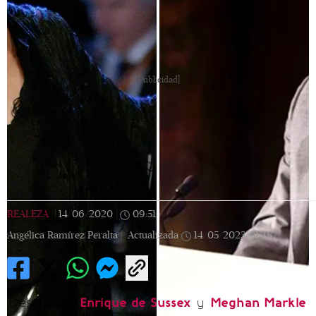
[Publicidad]
REALEZA
|
14/06/2020
|
09:51
|
Angélica Ramírez Peralta |
Actualizada
14/05/2023
01:48
Desde que
Enrique de Sussex
y
Meghan Markle