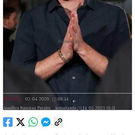
[Publicidad]
REALEZA
|
02/04/2020
|
08:54
|
Angélica Ramírez Peralta |
Actualizada
14/05/2023
01:51