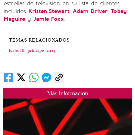
estrellas de televisión en su lista de clientes,
incluidos
Kristen Stewart
,
Adam Driver
,
Tobey
Maguire
y
Jamie Foxx
.
TEMAS RELACIONADOS
isabel II
principe harry
Más Información