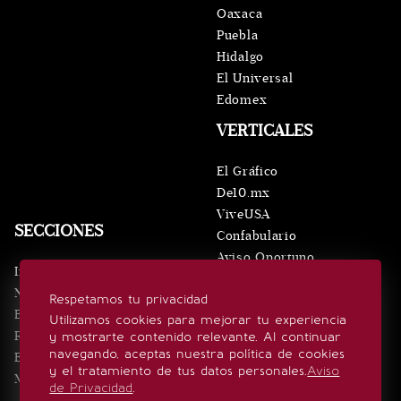
Oaxaca
Puebla
Hidalgo
El Universal
Edomex
VERTICALES
El Gráfico
De10.mx
ViveUSA
SECCIONES
Confabulario
Aviso Oportuno
Inicio
Obituarios
Noticias
Respetamos tu privacidad
Consultas
Eventos
Utilizamos cookies para mejorar tu experiencia
Realeza
y mostrarte contenido relevante. Al continuar
SÍGUENOS
navegando, aceptas nuestra política de cookies
Estilo de vida
y el tratamiento de tus datos personales.
Aviso
Minuto x Minuto
de Privacidad
.