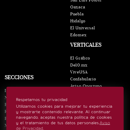
San Luis Potosí
Oaxaca
Puebla
Hidalgo
El Universal
Edomex
VERTICALES
El Gráfico
De10.mx
ViveUSA
SECCIONES
Confabulario
Aviso Oportuno
Inicio
Obituarios
Noticias
Respetamos tu privacidad
Consultas
Eventos
Utilizamos cookies para mejorar tu experiencia
Realeza
y mostrarte contenido relevante. Al continuar
SÍGUENOS
navegando, aceptas nuestra política de cookies
Estilo de vida
y el tratamiento de tus datos personales.
Aviso
Minuto x Minuto
de Privacidad
.