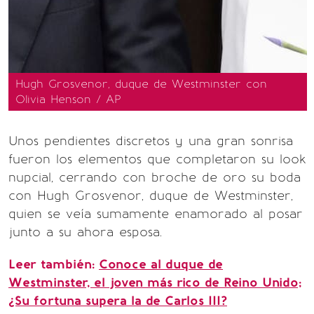
Hugh Grosvenor, duque de Westminster con
Olivia Henson / AP
Unos pendientes discretos y una gran sonrisa
fueron los elementos que completaron su look
nupcial, cerrando con broche de oro su boda
con Hugh Grosvenor, duque de Westminster,
quien se veía sumamente enamorado al posar
junto a su ahora esposa.
Leer también:
Conoce al duque de
Westminster, el joven más rico de Reino Unido;
¿Su fortuna supera la de Carlos III?