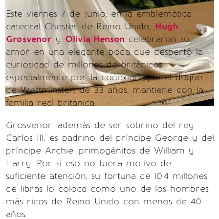
Este viernes 7 de junio, en la emblemática
catedral Chester de Reino Unido,
Hugh
Grosvenor
y
Olivia Henson
celebraron su
amor en una elegante boda que despertó la
curiosidad de millones de británicos,
especialmente por la conexión que el duque
de Westminster, de 33 años, mantiene con la
familia real británica.
Grosvenor, además de ser sobrino del rey
Carlos III, es padrino del príncipe George y del
príncipe Archie, primogénitos de William y
Harry. Por si eso no fuera motivo de
suficiente atención, su fortuna de 10.4 millones
de libras lo coloca como uno de los hombres
más ricos de Reino Unido con menos de 40
años.