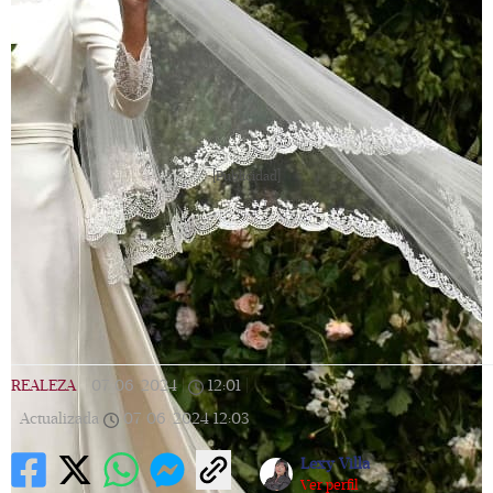
[Publicidad]
REALEZA
|
07/06/2024
|
12:01
|
Actualizada
07/06/2024
12:03
Lexy Villa
Ver perfil