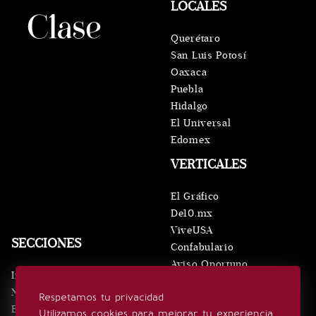
LOCALES
Querétaro
San Luis Potosí
Oaxaca
Puebla
Hidalgo
El Universal
Edomex
VERTICALES
El Gráfico
De10.mx
ViveUSA
SECCIONES
Confabulario
Aviso Oportuno
Inicio
Obituarios
Noticias
Respetamos tu privacidad
Consultas
Eventos
Utilizamos cookies para mejorar tu experiencia