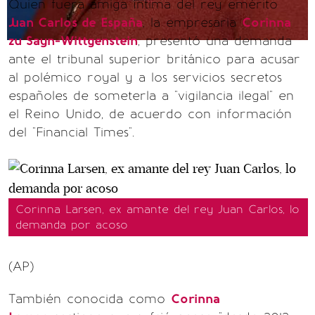
Quien fuera amiga íntima del rey emérito
Juan Carlos de España
, la empresaria
Corinna
zu Sayn-Wittgenstein
, presentó una demanda
ante el tribunal superior británico para acusar
al polémico royal y a los servicios secretos
españoles de someterla a "vigilancia ilegal" en
el Reino Unido, de acuerdo con información
del "Financial Times".
Corinna Larsen, ex amante del rey Juan Carlos, lo
demanda por acoso
(AP)
También conocida como
Corinna