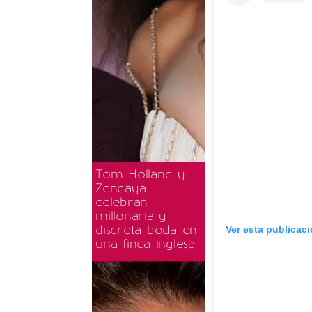
Tom Holland y
Zendaya
celebran
millonaria y
discreta boda en
Ver esta publicac
una finca inglesa