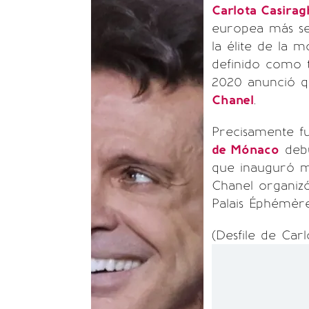
Carlota Casirag
europea más se
la élite de la m
definido como t
2020 anunció q
Chanel
.
Precisamente f
de Mónaco
debu
que inauguró mo
Chanel organiz
Palais Éphémère
(Desfile de Carl