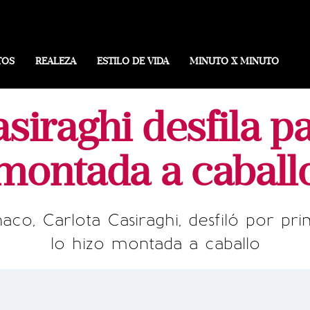
TOS
REALEZA
ESTILO DE VIDA
MINUTO X MINUTO
asiraghi desfila p
montada a caball
aco, Carlota Casiraghi, desfiló por pr
lo hizo montada a caballo