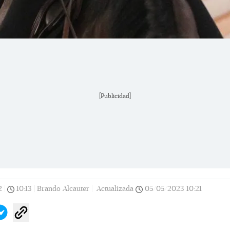
[Publicidad]
2
|
10:13
|
Brando Alcauter |
Actualizada
05/05/2023
10:21