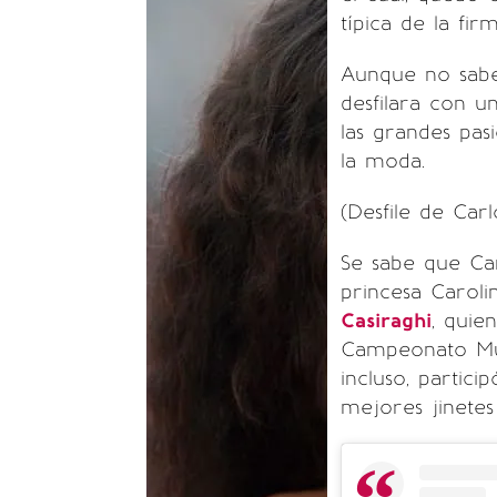
típica de la firm
Aunque no sabe
desfilara con u
las grandes pasi
la moda.
(Desfile de Carl
Se sabe que Car
princesa Carol
Casiraghi
, quie
Campeonato Mund
incluso, partic
mejores jinete