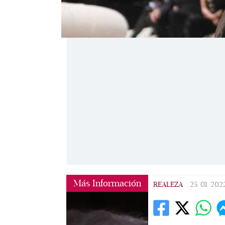
(EFE)
Más Información
REALEZA
|
25/01/202