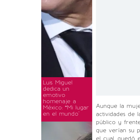
Luis Miguel
dedica un
emotivo
homenaje a
Aunque la muje
México: “Mi lugar
en el mundo"
actividades de 
público y frent
que verían su pa
el cual, quedó