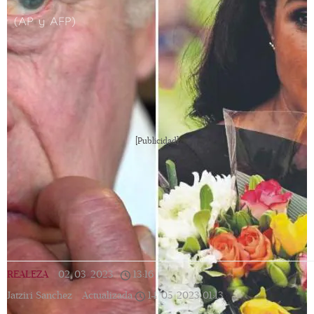
(AP y AFP)
[Publicidad]
REALEZA
|
02/03/2023
|
13:16
|
Jatziri Sanchez |
Actualizada
14/05/2023
01:13