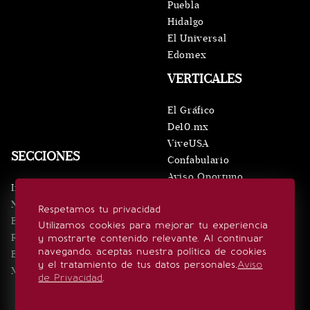
Puebla
Hidalgo
El Universal
Edomex
VERTICALES
El Gráfico
De10.mx
ViveUSA
SECCIONES
Confabulario
Aviso Oportuno
Inicio
Obituarios
Noticias
Respetamos tu privacidad
Consultas
Eventos
Utilizamos cookies para mejorar tu experiencia
Realeza
y mostrarte contenido relevante. Al continuar
SÍGUENOS
navegando, aceptas nuestra política de cookies
Estilo de vida
y el tratamiento de tus datos personales.
Aviso
Minuto x Minuto
de Privacidad
.