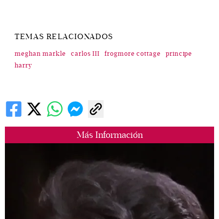
TEMAS RELACIONADOS
meghan markle
carlos III
frogmore cottage
principe
harry
Más Información