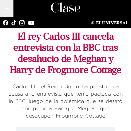
El rey Carlos III cancela
entrevista con la BBC tras
desahucio de Meghan y
Harry de Frogmore Cottage
Carlos III del Reino Unido ha puesto una
pausa a la entrevista que tenía pactada con
la BBC, luego de la polémica que se desató
por pedir a Harry y Meghan que
desocupen Frogmore Cottage