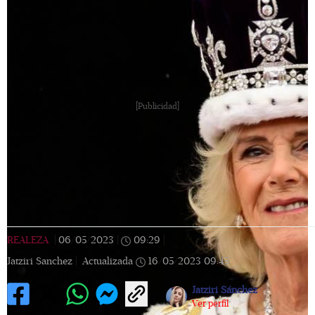
[Publicidad]
REALEZA
|
06/05/2023
|
09:29
|
Jatziri Sanchez |
Actualizada
16/05/2023
09:45
Jatziri Sánchez
Ver perfil