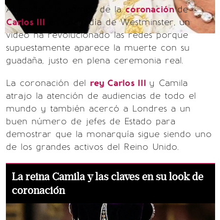
Al finalizar la pompa de la
coronación
de
Carlos III
en la abadía de Westminster, un
video ha revolucionado las redes porque
supuestamente aparece la muerte con su
guadaña, justo en plena ceremonia real.
La coronación del
rey Carlos III
y Camila
atrajo la atención de audiencias de todo el
mundo y también acercó a Londres a un
buen número de jefes de Estado para
demostrar que la monarquía sigue siendo uno
de los grandes activos del Reino Unido.
La reina Camila y las claves en su look de
coronación