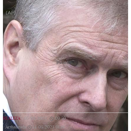
(AP)
[Publicidad]
REALEZA
|
07/03/2022
|
09:50
|
Actualizada
14/05/2023
01:19