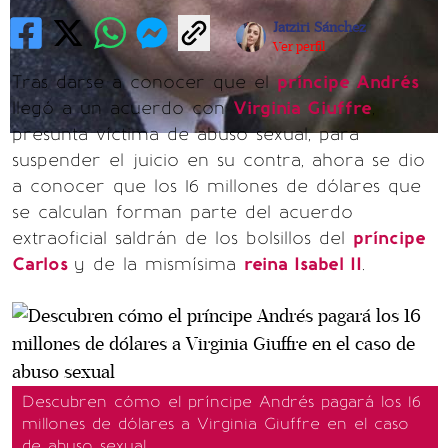
Jatziri Sánchez
Ver perfil
Tras darse a conocer que el
príncipe Andrés
llegó a un acuerdo con
Virginia Giuffre
,
presunta víctima de abuso sexual, para
suspender el juicio en su contra, ahora se dio
a conocer que los 16 millones de dólares que
se calculan forman parte del acuerdo
extraoficial saldrán de los bolsillos del
príncipe
Carlos
y de la mismísima
reina Isabel II
.
Descubren cómo el príncipe Andrés pagará los 16
millones de dólares a Virginia Giuffre en el caso
de abuso sexual