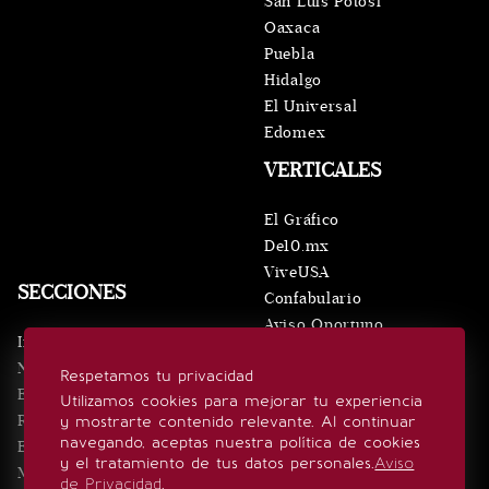
San Luis Potosí
Oaxaca
Puebla
Hidalgo
El Universal
Edomex
VERTICALES
El Gráfico
De10.mx
ViveUSA
SECCIONES
Confabulario
Aviso Oportuno
Inicio
Obituarios
Noticias
Respetamos tu privacidad
Consultas
Eventos
Utilizamos cookies para mejorar tu experiencia
Realeza
y mostrarte contenido relevante. Al continuar
SÍGUENOS
navegando, aceptas nuestra política de cookies
Estilo de vida
y el tratamiento de tus datos personales.
Aviso
Minuto x Minuto
de Privacidad
.