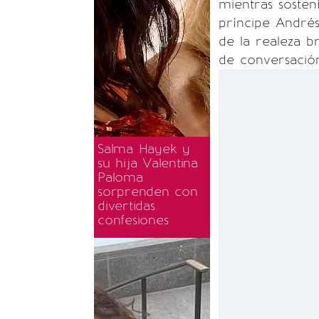
mientras soste
príncipe Andrés
de la realeza br
de conversación
Salma Hayek y
su hija Valentina
Paloma
sorprenden con
divertidas
confesiones