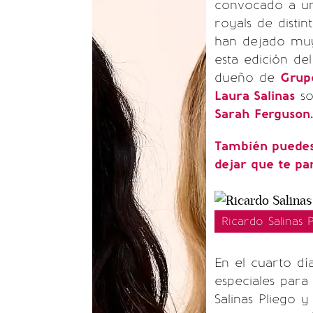
convocado a un
royals de disti
han dejado muy
esta edición de
dueño de
Grupo
Laura Salinas
so
Sarah Ferguson.
También puedes 
dejar que te par
Ricardo Salinas 
En el cuarto dí
especiales para 
Salinas Pliego 