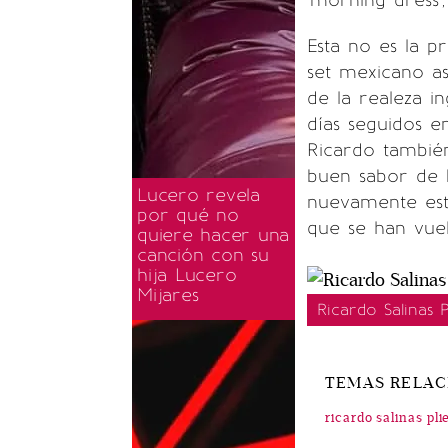
'morning dress', 
Esta no es la p
set mexicano asi
de la realeza 
días seguidos e
Ricardo también
buen sabor de 
Lucero revela
nuevamente est
por qué no
que se han vuelt
quiere hacer una
canción con su
hija Lucero
Mijares
Ricardo Salinas 
TEMAS RELA
ricardo salinas pli