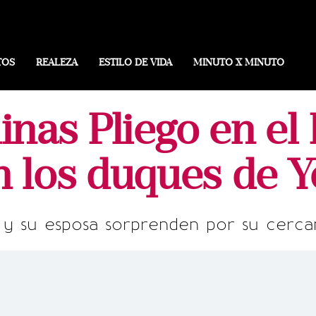
TOS
REALEZA
ESTILO DE VIDA
MINUTO X MINUTO
inas Pliego en el
n los duques de Y
 y su esposa sorprenden por su cercaní