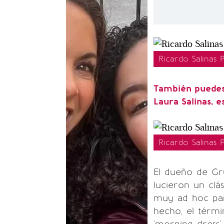
Ricardo Salinas 
También puedes 
Laura Salinas, e
Ricardo Salinas 
El dueño de Gru
lucieron un clá
muy ad hoc para
hecho, el térmi