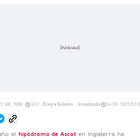
[Publicidad]
22/06/2019
|
11:17
|
Zyanya Bolaños |
Actualizada
14/05/2023
02:
año el
hipódromo de Ascot
en Inglaterra ha