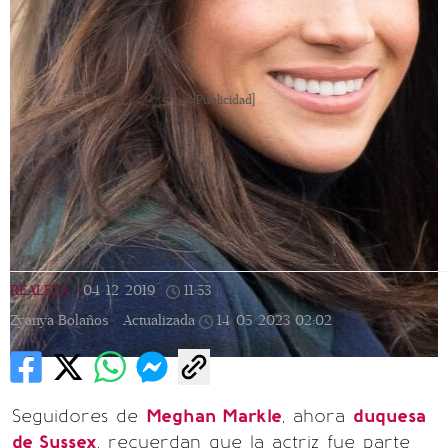
[Publicidad]
REALEZA
|
04/12/2019
|
11:53
|
Zyanya Bolaños |
Actualizada
14/05/2023
02:02
Seguidores de
Meghan Markle
, ahora
duquesa
de Sussex
, recuerdan que la actriz fue parte