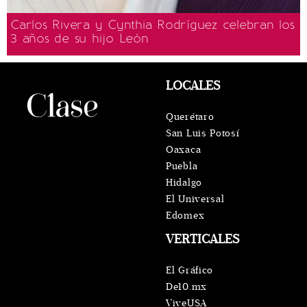
Carlos Rivera y Cynthia Rodríguez celebran los
3 años de su hijo León
LOCALES
Querétaro
San Luis Potosí
Oaxaca
Puebla
Hidalgo
El Universal
Edomex
VERTICALES
El Gráfico
De10.mx
ViveUSA