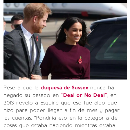
Pese a que la
duquesa de Sussex
nunca ha
negado su pasado en
“Deal or No Deal"
, en
2013 reveló a Esquire que eso fue algo que
hizo para poder llegar a fin de mes y pagar
las cuentas: “Pondría eso en la categoría de
cosas que estaba haciendo mientras estaba