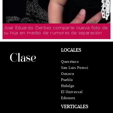
José Eduardo Derbez comparte nueva foto de
su hija en medio de rumores de separación
LOCALES
Querétaro
San Luis Potosí
Oaxaca
Puebla
Hidalgo
El Universal
Edomex
VERTICALES