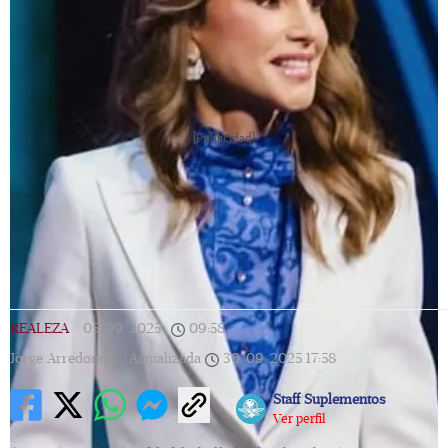
[Publicidad]
REALEZA
|
05/09/2025
|
09:58
|
Jorge Arredondo |
Actualizada
30/09/2025
17:58
Staff Suplementos
Ver perfil