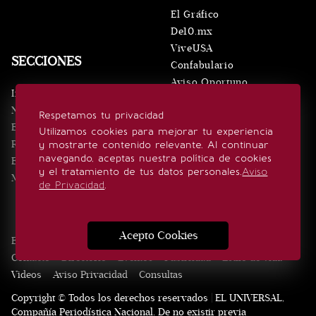
El Gráfico
De10.mx
ViveUSA
SECCIONES
Confabulario
Aviso Oportuno
Inicio
Obituarios
Noticias
Respetamos tu privacidad
Consultas
Eventos
Utilizamos cookies para mejorar tu experiencia
Realeza
y mostrarte contenido relevante. Al continuar
SÍGUENOS
navegando, aceptas nuestra política de cookies
Estilo de vida
y el tratamiento de tus datos personales.
Aviso
Minuto x Minuto
de Privacidad
.
Acepto Cookies
Edición Impresa
Noticias
Quiénes somos
Realeza
Contacto
Directorio
Eventos
Publicidad
Estilo de vida
Videos
Aviso Privacidad
Consultas
Copyright © Todos los derechos reservados | EL UNIVERSAL,
Compañía Periodística Nacional. De no existir previa