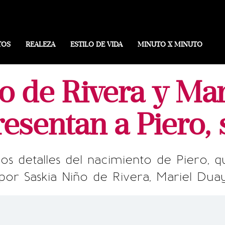
TOS
REALEZA
ESTILO DE VIDA
MINUTO X MINUTO
o de Rivera y Ma
esentan a Piero, 
os detalles del nacimiento de Piero, q
por Saskia Niño de Rivera, Mariel Dua