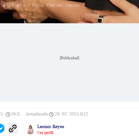
Pía y Piero / Foto: Marian Haces
[Publicidad]
25
|
19:11
|
Actualizada
28/02/2025
11:12
Leonor Reyes
Ver perfil