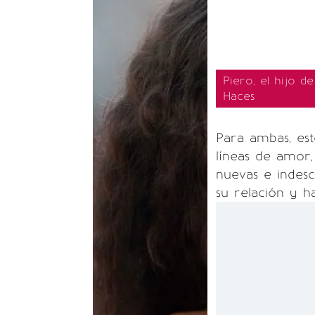
Piero, el hijo d
Haces
Para ambas, est
líneas de amor
nuevas e indesc
su relación y h