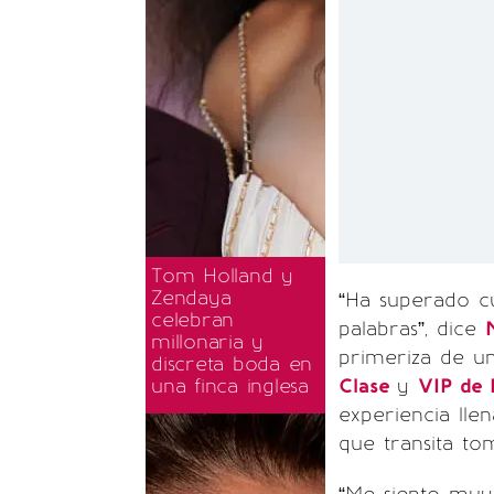
Tom Holland y
Zendaya
“Ha superado cu
celebran
palabras”, dice
millonaria y
primeriza de u
discreta boda en
una finca inglesa
Clase
y
VIP de 
experiencia lle
que transita to