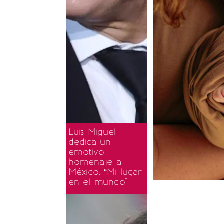
Luis Miguel
dedica un
emotivo
homenaje a
México: “Mi lugar
en el mundo"