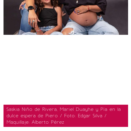
Saskia Niño de Rivera, Mariel Duayhe y Pía en la
dulce espera de Piero / Foto: Edgar Silva /
Maquillaje: Alberto Pérez