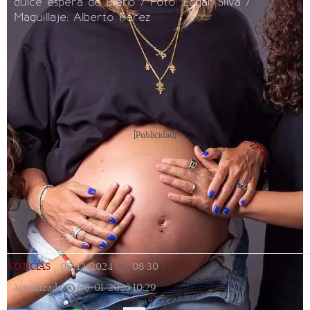
dulce espera de Piero / Foto: Edgar Silva /
Maquillaje: Alberto Pérez
[Publicidad]
NOTICIAS
|
06/12/2024
|
08:30
|
Actualizada
06/01/2025
10:29