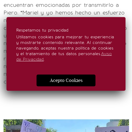
encuentran emocionadas por transmitirlo a
Piero. “Mariel y yo hemos hecho un esfuerzo
muy cañón en educarnos, ambas en cómo
criar a un niño. Yo soy activista, me considero
Respetamos tu privacidad
una mujer feminista. Ella está metida en un
Utilizamos cookies para mejorar tu experiencia
mundo de hombres, en el fútbol. Hemos leído
y mostrarte contenido relevante. Al continuar
navegando, aceptas nuestra política de cookies
mucho respecto a cómo va a ser una familia
y el tratamiento de tus datos personales.
Aviso
rodeada rodeada de mujeres. Se me antoja
de Privacidad
.
mucho compartir eso con él y darle nuestro
modo de vida, nuestra manera de ver las
Acepto Cookies
cosas”, dice Saskia.