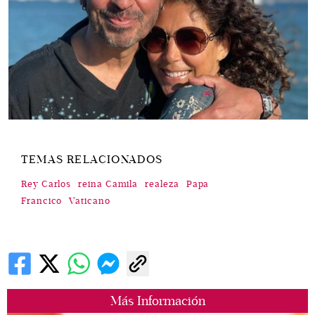
TEMAS RELACIONADOS
Rey Carlos
reina Camila
realeza
Papa
Francico
Vaticano
Más Información