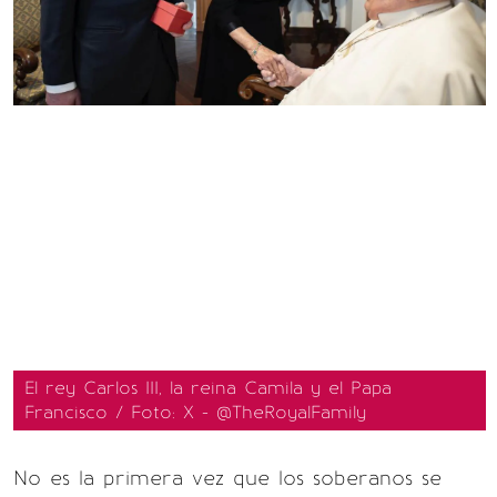
El rey Carlos III, la reina Camila y el Papa
Francisco / Foto: X - @TheRoyalFamily
No es la primera vez que los soberanos se