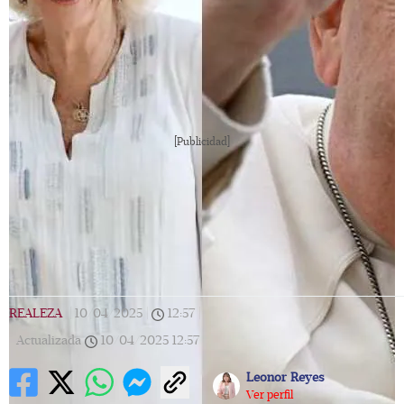
[Publicidad]
REALEZA
|
10/04/2025
|
12:57
|
Actualizada
10/04/2025
12:57
Leonor Reyes
Ver perfil