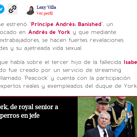
Lexy Villa
Ver perfil
se estrenó "
Príncipe Andrés: Banished
", un
focado en
Andrés de York
y que mediante
extrabajadores, se hacen fuertes revelaciones
des y su ajetreada vida sexual.
ue habla sobre el tercer hijo de la fallecida
Isabe
do fue creado por un servicio de streaming
llamado 'Peacock' y cuenta con la participación
 expertos reales y exempleados del duque de York
rk, de royal senior a
perros en jefe