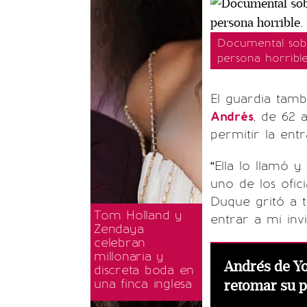
Documental sobr
persona horribl
El guardia tam
Andrés
, de 62 
permitir la ent
“Ella lo llamó y
uno de los ofic
Duque gritó a t
Tom Holland y
entrar a mi invi
Zendaya
celebran
millonaria y
Andrés de Y
discreta boda en
una finca inglesa
retomar su p