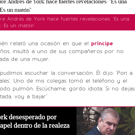
e Andrés de York hace fuertes revelaciones: "Es una
e. Es un matón"
bién relató una ocasión en que el
príncipe
años, insultó a uno de sus compañeros por no
rada de una mujer.
 pudimos escuchar la conversación. Él dijo: 'Pon a
iales'. Uno de mis colegas tomó el teléfono y el
odo pulmón: Escúchame, gordo idiota. Si no dejas
tada, voy a bajar".
ork desesperado por
apel dentro de la realeza