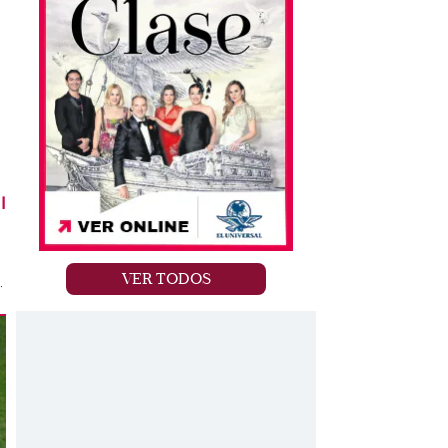
l
VER TODOS
.