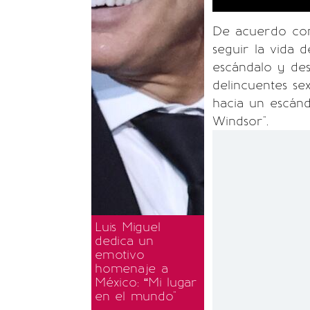
De acuerdo con 
seguir la vida
escándalo y des
delincuentes se
hacia un escánd
Windsor".
Luis Miguel
dedica un
emotivo
homenaje a
México: “Mi lugar
en el mundo"