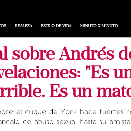
TOS
REALEZA
ESTILO DE VIDA
MINUTO X MINUTO
 sobre Andrés d
velaciones: "Es 
rrible. Es un mat
re el duque de York hace fuertes re
ándalo de abuso sexual hasta su amist