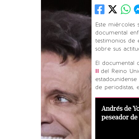
Este miércoles 
documental en
testimonios de 
sobre sus actitu
El documental q
II
del Reino Uni
estadounidense 
de periodistas,
Andrés de Yo
peseador de 