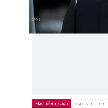
(AP)
Más Información
REALEZA
|
05/10/202