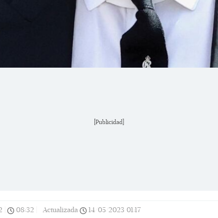
[Publicidad]
2
|
08:32
|
Actualizada
14/05/2023
01:17