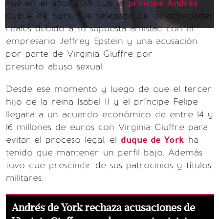
Fue en el años 2019 que el
príncipe Andrés
,
duque de York, fue relegado de las actividades
reales debido a su supuesta amistad con el
empresario Jeffrey Epstein y una acusación
por parte de Virginia Giuffre por
presunto abuso sexual.
Desde ese momento y luego de que el tercer
hijo de la reina Isabel II y el príncipe Felipe
llegara a un acuerdo económico de entre 14 y
16 millones de euros con Virginia Giuffre para
evitar el proceso legal, el
duque de York
ha
tenido que mantener un perfil bajo. Además
tuvo que prescindir de sus patrocinios y títulos
militares.
Andrés de York rechaza acusaciones de