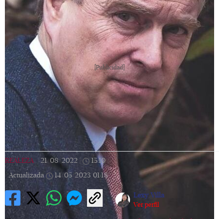
[Publicidad]
REALEZA
|
21/08/2022
|
15:10
|
Actualizada
14/05/2023
01:18
Lexy Villa
Ver perfil