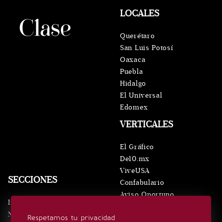
LOCALES
Querétaro
San Luis Potosí
Oaxaca
Puebla
Hidalgo
El Universal
Edomex
VERTICALES
El Gráfico
De10.mx
ViveUSA
SECCIONES
Confabulario
Aviso Oportuno
Inicio
Obituarios
Noticias
Respetamos tu privacidad
Consultas