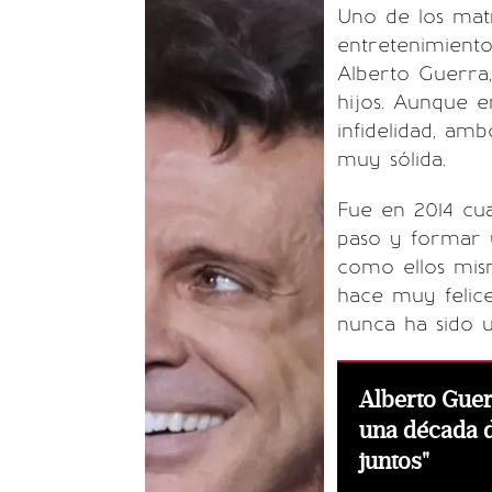
Uno de los matr
entretenimient
Alberto Guerra,
hijos. Aunque 
infidelidad, am
muy sólida.
Fue en 2014 c
paso y formar u
como ellos mism
hace muy felice
nunca ha sido 
Alberto Guer
una década 
juntos"