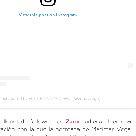
View this post on Instagram
post shared by ↠ 𝚉𝚄𝚁𝙸𝙰 𝚅𝙴𝙶𝙰 ↞☪ (@zuriavvega)
millones de followers de
Zuria
pudieron leer una
citación con la que la hermana de Marimar Vega