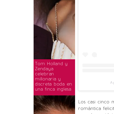
Tom Holland y
Zendaya
celebran
millonaria y
A 
discreta boda en
una finca inglesa
Los casi cinco 
romántica feli