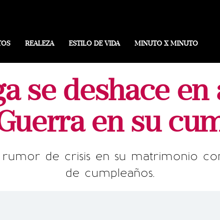
TOS
REALEZA
ESTILO DE VIDA
MINUTO X MINUTO
ga se deshace en
 Guerra en su cu
r rumor de crisis en su matrimonio con
de cumpleaños.