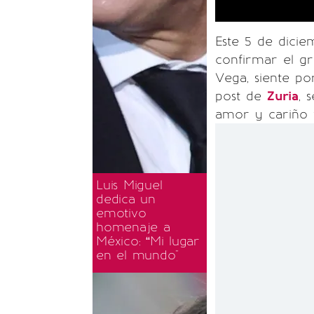
Este 5 de dici
confirmar el gr
Vega, siente po
post de
Zuria
, 
amor y cariño f
Luis Miguel
dedica un
emotivo
homenaje a
México: “Mi lugar
en el mundo"