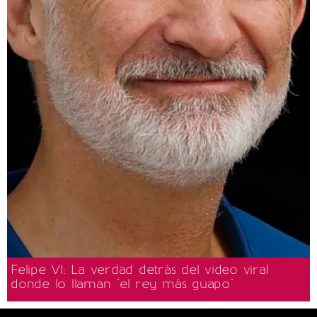
Felipe VI: La verdad detrás del video viral
donde lo llaman "el rey más guapo"