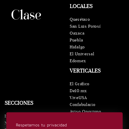
LOCALES
Querétaro
San Luis Potosí
Oaxaca
Puebla
Hidalgo
El Universal
Edomex
VERTICALES
El Gráfico
De10.mx
ViveUSA
SECCIONES
Confabulario
Aviso Oportuno
Inicio
Obituarios
Noticias
Respetamos tu privacidad
Consultas