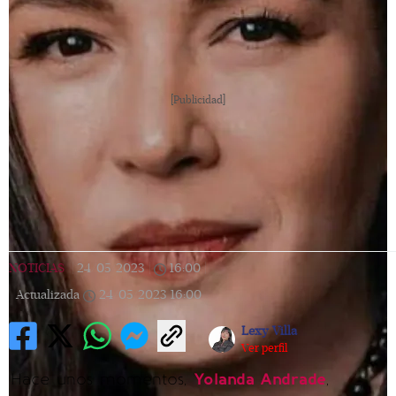
[Publicidad]
NOTICIAS
|
24/05/2023
|
16:00
|
Actualizada
24/05/2023
16:00
Lexy Villa
Ver perfil
Hace unos momentos,
Yolanda Andrade
,