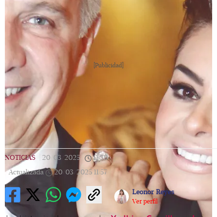
[Publicidad]
NOTICIAS
|
20/03/2025
|
11:30
|
Actualizada
20/03/2025
11:57
Leonor Reyes
Ver perfil