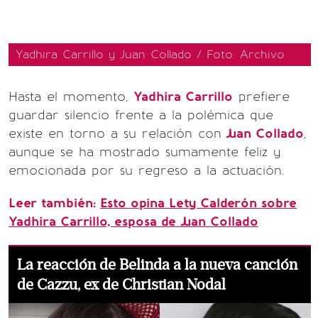
Yadhira Carrillo y Juan Collado / Foto: Archivo
Hasta el momento,
Yadhira Carrillo
prefiere
guardar silencio frente a la polémica que
existe en torno a su relación con
Juan Collado
,
aunque se ha mostrado sumamente feliz y
emocionada por su regreso a la actuación.
Leer también:
Esto opina Lety Calderón sobre
Yadhira Carrillo, esposa de Juan Collado
La reacción de Belinda a la nueva canción
de Cazzu, ex de Christian Nodal