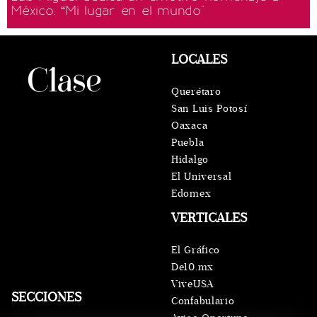
México: “Mi lugar en el mundo"
LOCALES
Querétaro
San Luis Potosí
Oaxaca
Puebla
Hidalgo
El Universal
Edomex
VERTICALES
El Gráfico
De10.mx
ViveUSA
SECCIONES
Confabulario