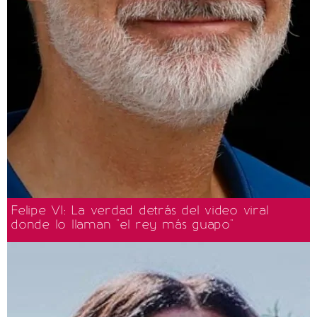
Felipe VI: La verdad detrás del video viral
donde lo llaman "el rey más guapo"