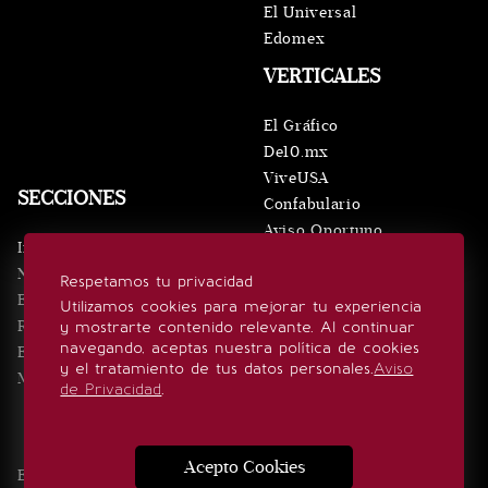
El Universal
Edomex
VERTICALES
El Gráfico
De10.mx
ViveUSA
SECCIONES
Confabulario
Aviso Oportuno
Inicio
Obituarios
Noticias
Respetamos tu privacidad
Consultas
Eventos
Utilizamos cookies para mejorar tu experiencia
Realeza
y mostrarte contenido relevante. Al continuar
SÍGUENOS
navegando, aceptas nuestra política de cookies
Estilo de vida
y el tratamiento de tus datos personales.
Aviso
Minuto x Minuto
de Privacidad
.
Acepto Cookies
Edición Impresa
Noticias
Quiénes somos
Realeza