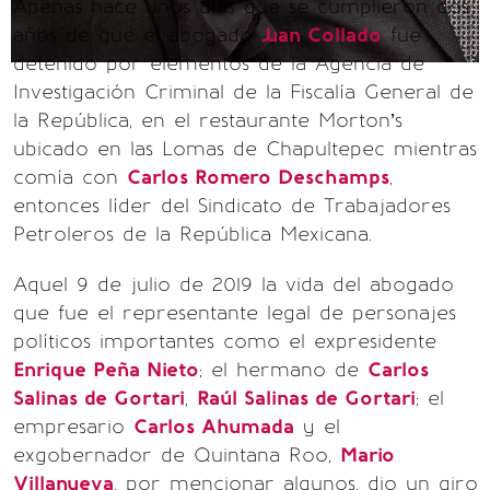
Apenas hace unos días que se cumplieron dos
años de que el abogado
Juan Collado
fue
detenido por elementos de la Agencia de
Investigación Criminal de la Fiscalía General de
la República, en el restaurante Morton’s
ubicado en las Lomas de Chapultepec mientras
comía con
Carlos Romero Deschamps
,
entonces líder del Sindicato de Trabajadores
Petroleros de la República Mexicana.
Aquel 9 de julio de 2019 la vida del abogado
que fue el representante legal de personajes
políticos importantes como el expresidente
Enrique Peña Nieto
; el hermano de
Carlos
Salinas de Gortari
,
Raúl Salinas de Gortari
; el
empresario
Carlos Ahumada
y el
exgobernador de Quintana Roo,
Mario
Villanueva
, por mencionar algunos, dio un giro