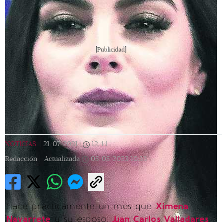
[Publicidad]
NOTICIAS
|
21/07/2021
|
12:44
|
Redacción |
Actualizada
05/05/2023
10:33
Hace prácticamente un mes que
Ximena
Navarrete
y su esposo,
Juan Carlos Valladares
,