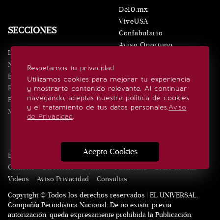
De10.mx
ViveUSA
SECCIONES
Confabulario
Aviso Oportuno
Inicio
Obituarios
Noticias
Respetamos tu privacidad
Consultas
Eventos
Utilizamos cookies para mejorar tu experiencia
Realeza
y mostrarte contenido relevante. Al continuar
SÍGUENOS
navegando, aceptas nuestra política de cookies
Estilo de vida
y el tratamiento de tus datos personales.
Aviso
Minuto x Minuto
de Privacidad
.
Acepto Cookies
Edición Impresa
Noticias
Quiénes somos
Realeza
Contacto
Directorio
Eventos
Publicidad
Estilo de vida
Videos
Aviso Privacidad
Consultas
Copyright © Todos los derechos reservados | EL UNIVERSAL,
Compañía Periodística Nacional. De no existir previa
autorización, queda expresamente prohibida la Publicación,