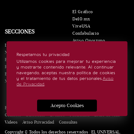
El Gráfico
De10.mx
ViveUSA
SECCIONES
Confabulario
Aviso Oportuno
Inicio
Obituarios
Noticias
Respetamos tu privacidad
Consultas
Eventos
Utilizamos cookies para mejorar tu experiencia
Realeza
y mostrarte contenido relevante. Al continuar
SÍGUENOS
navegando, aceptas nuestra política de cookies
Estilo de vida
y el tratamiento de tus datos personales.
Aviso
Minuto x Minuto
de Privacidad
.
Acepto Cookies
Edición Impresa
Noticias
Quiénes somos
Realeza
Contacto
Directorio
Eventos
Publicidad
Estilo de vida
Videos
Aviso Privacidad
Consultas
Copyright © Todos los derechos reservados | EL UNIVERSAL,