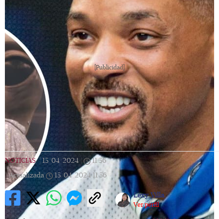
[Publicidad]
NOTICIAS
|
15/04/2024
|
11:56
|
Actualizada
15/04/2024
11:56
Lexy Villa
Ver perfil