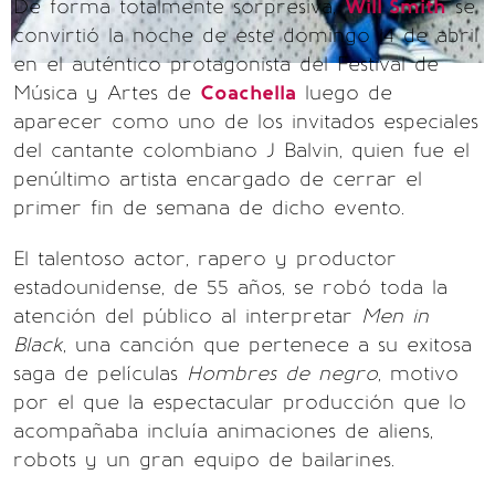
De forma totalmente sorpresiva,
Will Smith
se
convirtió la noche de este domingo 14 de abril
en el auténtico protagonista del Festival de
Música y Artes de
Coachella
luego de
aparecer como uno de los invitados especiales
del cantante colombiano J Balvin, quien fue el
penúltimo artista encargado de cerrar el
primer fin de semana de dicho evento.
El talentoso actor, rapero y productor
estadounidense, de 55 años, se robó toda la
atención del público al interpretar
Men in
Black
, una canción que pertenece a su exitosa
saga de películas
Hombres de negro
, motivo
por el que la espectacular producción que lo
acompañaba incluía animaciones de aliens,
robots y un gran equipo de bailarines.