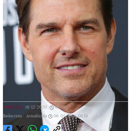
(AP)
[Publicidad]
NOTICIAS
|
16/12/2020
|
09:18
|
Redacción |
Actualizada
06/05/2023
06:19