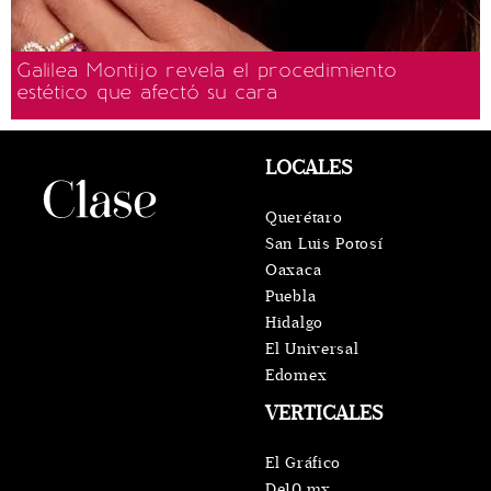
Galilea Montijo revela el procedimiento
estético que afectó su cara
LOCALES
Querétaro
San Luis Potosí
Oaxaca
Puebla
Hidalgo
El Universal
Edomex
VERTICALES
El Gráfico
De10.mx