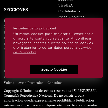
ViveUSA
SECCIONES
Confabulario
Aviso Oportuno
Inicio
Obituarios
Noticias
Respetamos tu privacidad
Consultas
Eventos
Utilizamos cookies para mejorar tu experiencia
Realeza
y mostrarte contenido relevante. Al continuar
SÍGUENOS
navegando, aceptas nuestra política de cookies
Estilo de vida
y el tratamiento de tus datos personales.
Aviso
Minuto x Minuto
de Privacidad
.
Acepto Cookies
Edición Impresa
Noticias
Quiénes somos
Realeza
Contacto
Directorio
Eventos
Publicidad
Estilo de vida
Videos
Aviso Privacidad
Consultas
Copyright © Todos los derechos reservados | EL UNIVERSAL,
Compañía Periodística Nacional. De no existir previa
autorización, queda expresamente prohibida la Publicación,
retransmisión, edición y cualquier otro uso de los contenidos