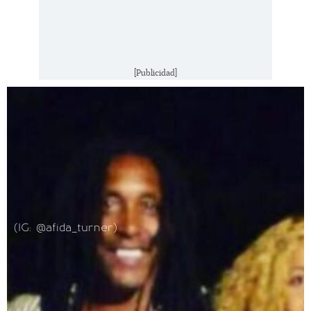
[Publicidad]
(IG: @afida_turner)