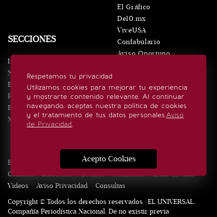
El Gráfico
De10.mx
ViveUSA
SECCIONES
Confabulario
Aviso Oportuno
Inicio
Obituarios
Noticias
Respetamos tu privacidad
Consultas
Eventos
Utilizamos cookies para mejorar tu experiencia
Realeza
y mostrarte contenido relevante. Al continuar
SÍGUENOS
navegando, aceptas nuestra política de cookies
Estilo de vida
y el tratamiento de tus datos personales.
Aviso
Minuto x Minuto
de Privacidad
.
Acepto Cookies
Edición Impresa
Noticias
Quiénes somos
Realeza
Contacto
Directorio
Eventos
Publicidad
Estilo de vida
Videos
Aviso Privacidad
Consultas
Copyright © Todos los derechos reservados | EL UNIVERSAL,
Compañía Periodística Nacional. De no existir previa