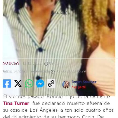
[Publicidad]
NOTICIAS
|
13/12/2022
|
09:44
|
Jatziri Sanchez |
Actualizada
05/05/2023
10:29
Jatziri Sánchez
Ver perfil
El viernes pasado, Ronnie, hijo de la cantante
Tina Turner
, fue declarado muerto afuera de
su casa de Los Ángeles, a tan solo cuatro años
del fallecimiento de su hermano Craig. De