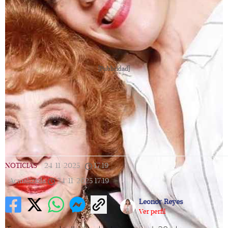
[Publicidad]
NOTICIAS
|
24/11/2025
|
17:19
|
Actualizada
24/11/2025
17:19
Leonor Reyes
Ver perfil