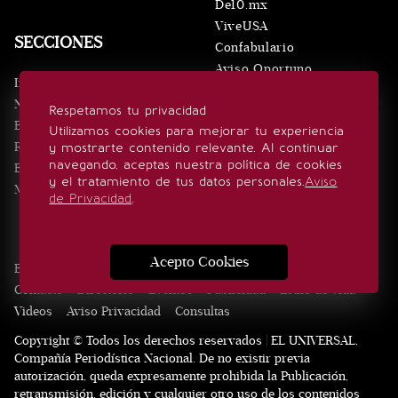
De10.mx
ViveUSA
SECCIONES
Confabulario
Aviso Oportuno
Inicio
Obituarios
Noticias
Respetamos tu privacidad
Consultas
Eventos
Utilizamos cookies para mejorar tu experiencia
Realeza
y mostrarte contenido relevante. Al continuar
SÍGUENOS
navegando, aceptas nuestra política de cookies
Estilo de vida
y el tratamiento de tus datos personales.
Aviso
Minuto x Minuto
de Privacidad
.
Acepto Cookies
Edición Impresa
Noticias
Quiénes somos
Realeza
Contacto
Directorio
Eventos
Publicidad
Estilo de vida
Videos
Aviso Privacidad
Consultas
Copyright © Todos los derechos reservados | EL UNIVERSAL,
Compañía Periodística Nacional. De no existir previa
autorización, queda expresamente prohibida la Publicación,
retransmisión, edición y cualquier otro uso de los contenidos