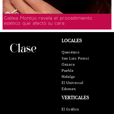
Galilea Montijo revela el procedimiento
estético que afectó su cara
LOCALES
Querétaro
San Luis Potosí
Oaxaca
Puebla
Hidalgo
El Universal
Edomex
VERTICALES
El Gráfico