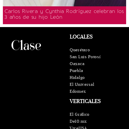
Carlos Rivera y Cynthia Rodríguez celebran los
3 años de su hijo León
LOCALES
Querétaro
San Luis Potosí
Oaxaca
Puebla
Hidalgo
El Universal
Edomex
VERTICALES
El Gráfico
De10.mx
ViveUSA