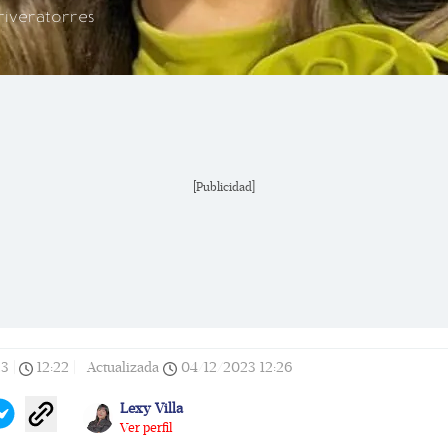
riveratorres
[Publicidad]
23
|
12:22
|
Actualizada
04/12/2023
12:26
Lexy Villa
Ver perfil