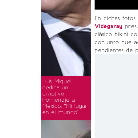
En dichas fotos
Videgaray
presu
clásico bikini c
conjunto que a
pendientes de 
Luis Miguel
dedica un
emotivo
homenaje a
México: “Mi lugar
en el mundo"