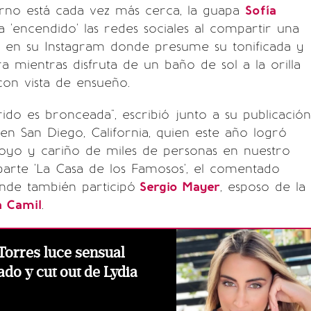
erno está cada vez más cerca, la guapa
Sofía
 'encendido' las redes sociales al compartir una
s en su Instagram donde presume su tonificada y
a mientras disfruta de un baño de sol a la orilla
con vista de ensueño.
rido es bronceada", escribió junto a su publicación
en San Diego, California, quien este año logró
poyo y cariño de miles de personas en nuestro
parte 'La Casa de los Famosos', el comentado
nde también participó
Sergio Mayer
, esposo de la
a Camil
.
 Torres luce sensual
ado y cut out de Lydia