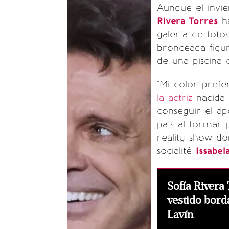
Aunque el invi
Rivera Torres
ha
galería de foto
bronceada figur
de una piscina 
"Mi color prefe
la actriz
nacida 
conseguir el a
país al formar 
reality show do
socialité
Issabel
Sofía Rivera
vestido bord
Lavín