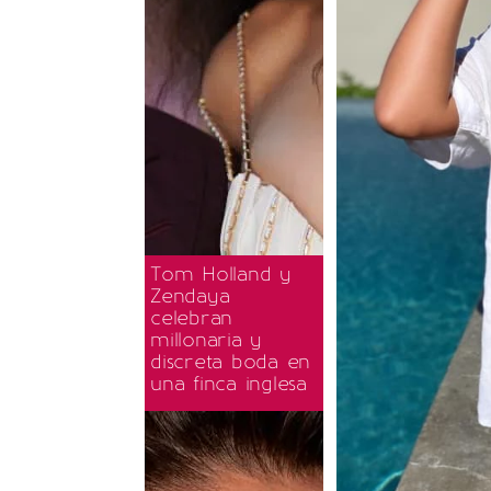
Tom Holland y
Zendaya
celebran
millonaria y
discreta boda en
una finca inglesa