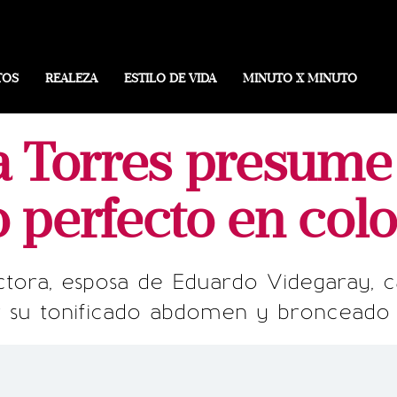
TOS
REALEZA
ESTILO DE VIDA
MINUTO X MINUTO
ra Torres presume
perfecto en colo
tora, esposa de Eduardo Videgaray, ca
 su tonificado abdomen y bronceado