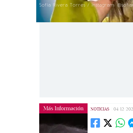
Sofía Rivera Torres / Instagram: @sofia
Más Información
NOTICIAS
|
04/12/20