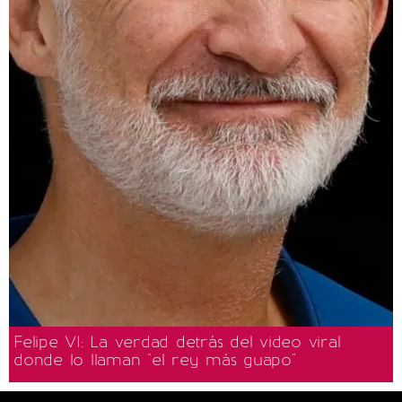
Felipe VI: La verdad detrás del video viral
donde lo llaman "el rey más guapo"