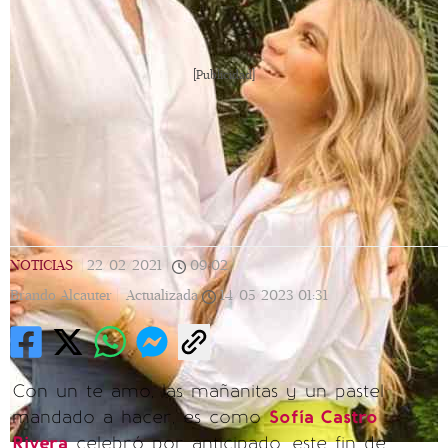
[Publicidad]
NOTICIAS
|
22/02/2021
|
09:02
|
Brando Alcauter |
Actualizada
14/05/2023
01:31
Con un te amo, las mañanitas y un pastel
mandado a hacer, es como
Sofía Castro
Rivera
celebró por anticipado, este fin de