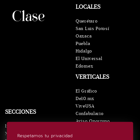
LOCALES
Querétaro
San Luis Potosí
Oaxaca
Puebla
Hidalgo
El Universal
Edomex
VERTICALES
El Gráfico
De10.mx
ViveUSA
SECCIONES
Confabulario
Aviso Oportuno
Inicio
Obituarios
Noticias
Respetamos tu privacidad
Consultas