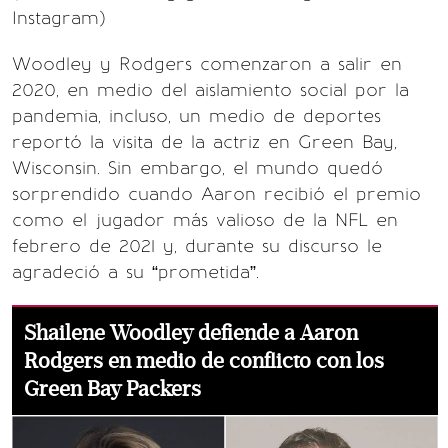
Instagram)
Woodley y Rodgers comenzaron a salir en
2020, en medio del aislamiento social por la
pandemia, incluso, un medio de deportes
reportó la visita de la actriz en Green Bay,
Wisconsin. Sin embargo, el mundo quedó
sorprendido cuando Aaron recibió el premio
como el jugador más valioso de la NFL en
febrero de 2021 y, durante su discurso le
agradeció a su “prometida”.
Shailene Woodley defiende a Aaron
Rodgers en medio de conflicto con los
Green Bay Packers