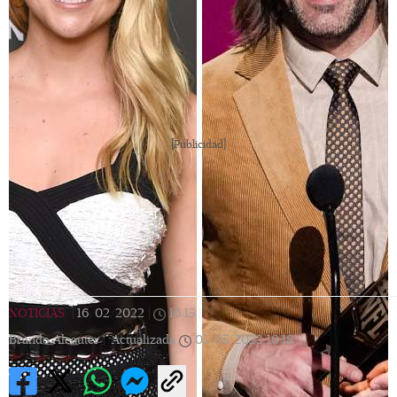
[Publicidad]
NOTICIAS
|
16/02/2022
|
16:15
|
Brando Alcauter |
Actualizada
05/05/2023
10:18