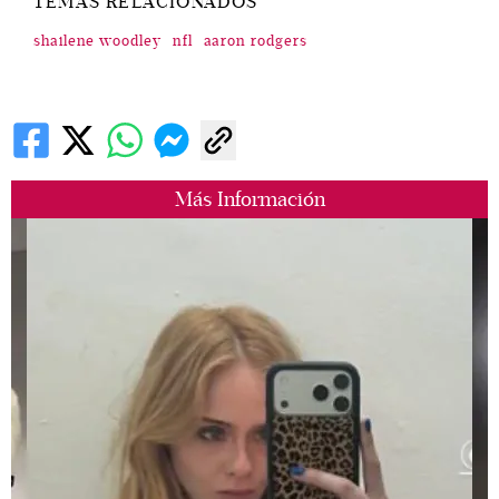
TEMAS RELACIONADOS
shailene woodley
nfl
aaron rodgers
Más Información