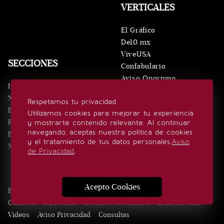
VERTICALES
El Gráfico
De10.mx
ViveUSA
SECCIONES
Confabulario
Aviso Oportuno
Inicio
Obituarios
Noticias
Respetamos tu privacidad
Consultas
Eventos
Utilizamos cookies para mejorar tu experiencia
Realeza
y mostrarte contenido relevante. Al continuar
SÍGUENOS
navegando, aceptas nuestra política de cookies
Estilo de vida
y el tratamiento de tus datos personales.
Aviso
Minuto x Minuto
de Privacidad
.
Acepto Cookies
Edición Impresa
Noticias
Quiénes somos
Realeza
Contacto
Directorio
Eventos
Publicidad
Estilo de vida
Videos
Aviso Privacidad
Consultas