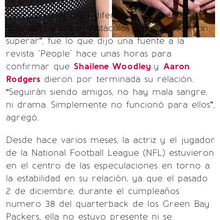
“Son personas muy diferentes con carreras
ocupadas y hubo obstáculos que no pudieron
superar”, fue lo que dijo una fuente a la
revista "People" hace unas horas para
confirmar que
Shailene Woodley
y
Aaron
Rodgers
dieron por terminada su relación.
“Seguirán siendo amigos, no hay mala sangre,
ni drama. Simplemente no funcionó para ellos”,
agregó.
Desde hace varios meses, la actriz y el jugador
de la National Football League (NFL) estuvieron
en el centro de las especulaciones en torno a
la estabilidad en su relación, ya que el pasado
2 de diciembre, durante el cumpleaños
numero 38 del quarterback de los Green Bay
Packers, ella no estuvo presente ni se