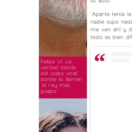
su auto.
"Aparte tenía l
nadie supo nada
me ven ahí y di
todo es bien difí
Felipe VI: La
verdad detrás
del video viral
donde lo llaman
"el rey más
guapo"