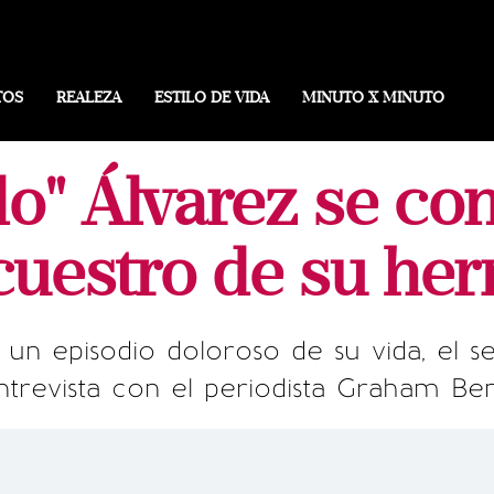
TOS
REALEZA
ESTILO DE VIDA
MINUTO X MINUTO
lo" Álvarez se con
ecuestro de su he
ó un episodio doloroso de su vida, el 
ntrevista con el periodista Graham Ben