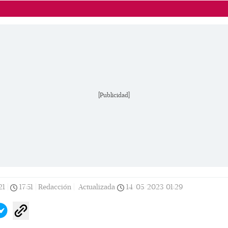
[Publicidad]
21
|
17:51
|
Redacción |
Actualizada
14/05/2023
01:29