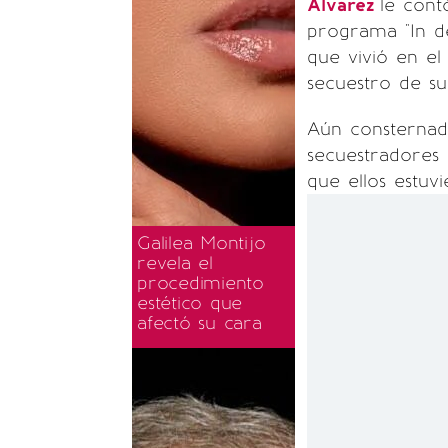
Álvarez
le cont
programa "In d
que vivió en el
secuestro de s
Aún consternado
secuestradores 
que ellos estuvi
Galilea Montijo
revela el
procedimiento
estético que
afectó su cara