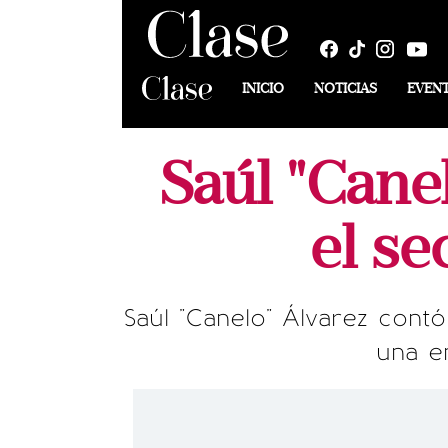
INICIO
NOTICIAS
EVEN
Saúl "Cane
el s
Saúl "Canelo" Álvarez cont
una e