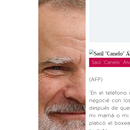
Saúl "Canelo" Á
(AFP)
"En el teléfono
negocié con los
después de que 
mi mamá o mi pa
platicó el boxe