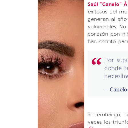
Saúl "Canelo" 
exitosos del m
generan al año
vulnerables. No
corazón con ni
han escrito par
Por sup
donde t
necesit
— Canelo
Sin embargo, no
veces los triunf