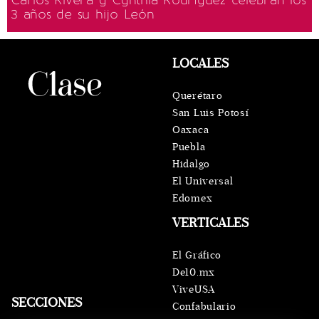
3 años de su hijo León
LOCALES
Querétaro
San Luis Potosí
Oaxaca
Puebla
Hidalgo
El Universal
Edomex
VERTICALES
El Gráfico
De10.mx
ViveUSA
SECCIONES
Confabulario