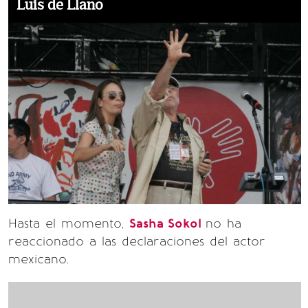
Luis de Llano
Hasta el momento,
Sasha Sokol
no ha
reaccionado a las declaraciones del actor
mexicano.