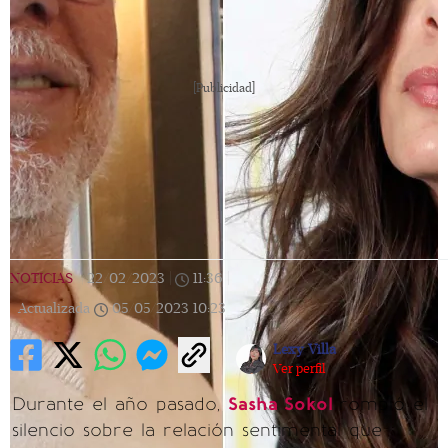
[Publicidad]
NOTICIAS
|
22/02/2023
|
11:36
|
Actualizada
05/05/2023
10:23
Lexy Villa
Ver perfil
Durante el año pasado,
Sasha Sokol
rompió el
silencio sobre la relación sentimental que