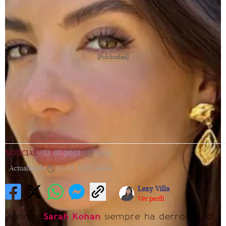
[Publicidad]
NOTICIAS
|
12/07/2023
|
15:04
|
Actualizada
12/07/2023
15:04
Lexy Villa
Ver perfil
Aunque
Sarah Kohan
siempre ha derrochado