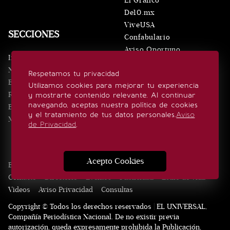
El Gráfico
De10.mx
ViveUSA
SECCIONES
Confabulario
Aviso Oportuno
Inicio
Obituarios
Noticias
Respetamos tu privacidad
Consultas
Eventos
Utilizamos cookies para mejorar tu experiencia
Realeza
y mostrarte contenido relevante. Al continuar
SÍGUENOS
navegando, aceptas nuestra política de cookies
Estilo de vida
y el tratamiento de tus datos personales.
Aviso
Minuto x Minuto
de Privacidad
.
Acepto Cookies
Edición Impresa
Noticias
Quiénes somos
Realeza
Contacto
Directorio
Eventos
Publicidad
Estilo de vida
Videos
Aviso Privacidad
Consultas
Copyright © Todos los derechos reservados | EL UNIVERSAL,
Compañía Periodística Nacional. De no existir previa
autorización, queda expresamente prohibida la Publicación,