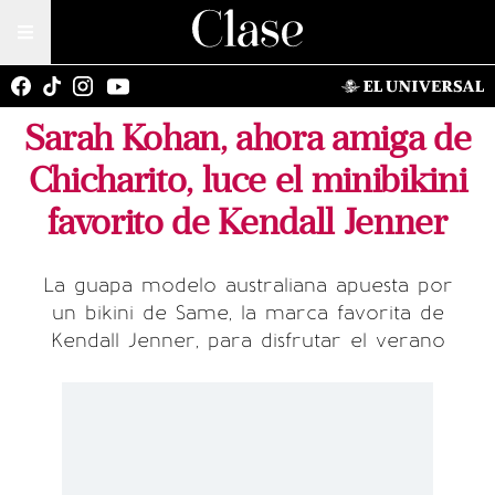
Sarah Kohan, ahora amiga de
Chicharito, luce el minibikini
favorito de Kendall Jenner
La guapa modelo australiana apuesta por
un bikini de Same, la marca favorita de
Kendall Jenner, para disfrutar el verano