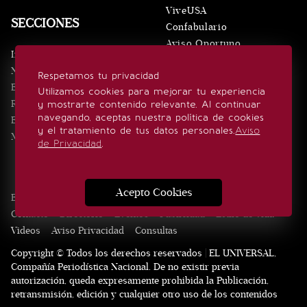
ViveUSA
SECCIONES
Confabulario
Aviso Oportuno
Inicio
Obituarios
Noticias
Respetamos tu privacidad
Consultas
Eventos
Utilizamos cookies para mejorar tu experiencia
Realeza
y mostrarte contenido relevante. Al continuar
SÍGUENOS
navegando, aceptas nuestra política de cookies
Estilo de vida
y el tratamiento de tus datos personales.
Aviso
Minuto x Minuto
de Privacidad
.
Acepto Cookies
Edición Impresa
Noticias
Quiénes somos
Realeza
Contacto
Directorio
Eventos
Publicidad
Estilo de vida
Videos
Aviso Privacidad
Consultas
Copyright © Todos los derechos reservados | EL UNIVERSAL,
Compañía Periodística Nacional. De no existir previa
autorización, queda expresamente prohibida la Publicación,
retransmisión, edición y cualquier otro uso de los contenidos