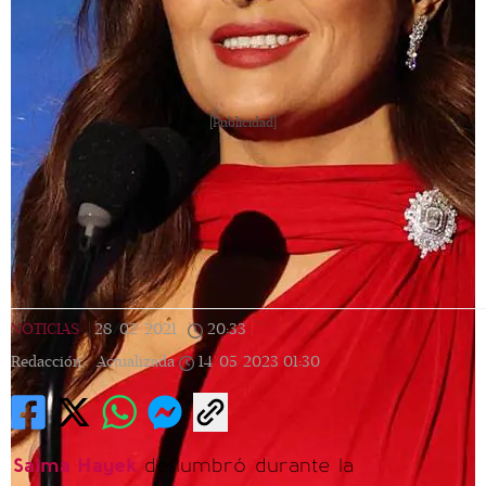
[Publicidad]
NOTICIAS
|
28/02/2021
|
20:33
|
Redacción |
Actualizada
14/05/2023
01:30
Salma Hayek
deslumbró durante la