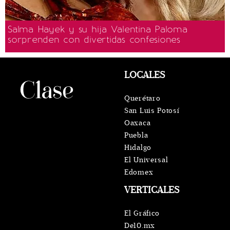
Salma Hayek y su hija Valentina Paloma
sorprenden con divertidas confesiones
LOCALES
Querétaro
San Luis Potosí
Oaxaca
Puebla
Hidalgo
El Universal
Edomex
VERTICALES
El Gráfico
De10.mx