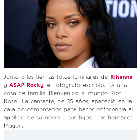
Junto a las tiernas fotos familiares de
Rihanna
y
ASAP Rocky
, el fotógrafo escribió; "Es una
cosa de familia. Bienvenido al mundo Riot
Rose". La cantante, de 35 años, apareció en la
caja de comentarios para hacer referencia al
apellido de su novio y sus hijos; "Los hombres
Mayers".