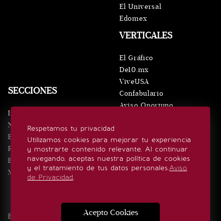
El Universal
Edomex
VERTICALES
El Gráfico
De10.mx
ViveUSA
SECCIONES
Confabulario
Aviso Oportuno
Inicio
Obituarios
Noticias
Respetamos tu privacidad
Consultas
Eventos
Utilizamos cookies para mejorar tu experiencia
Realeza
y mostrarte contenido relevante. Al continuar
SÍGUENOS
navegando, aceptas nuestra política de cookies
Estilo de vida
y el tratamiento de tus datos personales.
Aviso
Minuto x Minuto
de Privacidad
.
Acepto Cookies
Edición Impresa
Noticias
Quiénes somos
Realeza