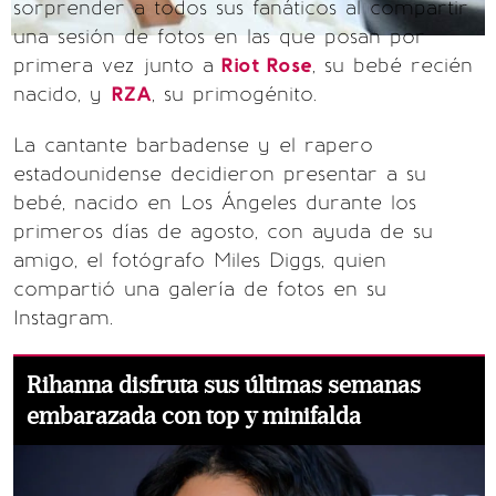
sorprender a todos sus fanáticos al compartir
una sesión de fotos en las que posan por
primera vez junto a
Riot Rose
, su bebé recién
nacido, y
RZA
, su primogénito.
La cantante barbadense y el rapero
estadounidense decidieron presentar a su
bebé, nacido en Los Ángeles durante los
primeros días de agosto, con ayuda de su
amigo, el fotógrafo Miles Diggs, quien
compartió una galería de fotos en su
Instagram.
Rihanna disfruta sus últimas semanas
embarazada con top y minifalda