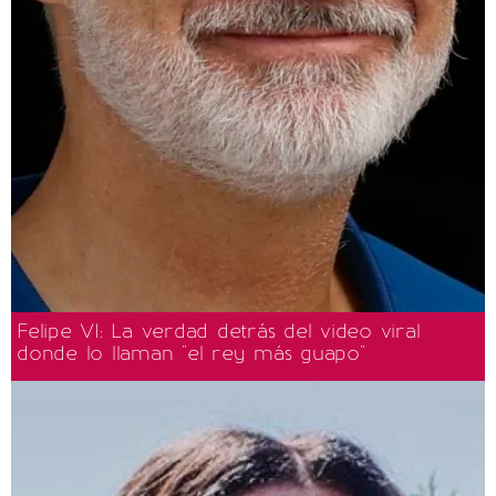
Felipe VI: La verdad detrás del video viral
donde lo llaman "el rey más guapo"