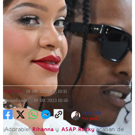
[Publicidad]
NOTICIAS
|
19/09/2023
|
10:31
|
Actualizada
19/09/2023
10:56
Lexy Villa
Ver perfil
¡Adorable!
Rihanna
y
ASAP Rocky
acaban de