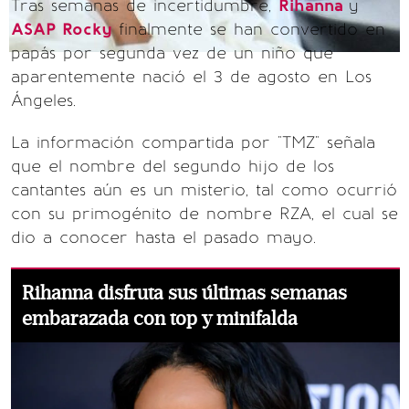
Tras semanas de incertidumbre,
Rihanna
y
ASAP Rocky
finalmente se han convertido en
papás por segunda vez de un niño que
aparentemente nació el 3 de agosto en Los
Ángeles.
La información compartida por "TMZ" señala
que el nombre del segundo hijo de los
cantantes aún es un misterio, tal como ocurrió
con su primogénito de nombre RZA, el cual se
dio a conocer hasta el pasado mayo.
Rihanna disfruta sus últimas semanas
embarazada con top y minifalda