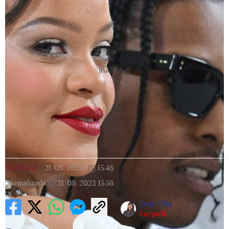
[Publicidad]
NOTICIAS
|
21/08/2023
|
15:48
|
Actualizada
21/08/2023
15:58
Lexy Villa
Ver perfil