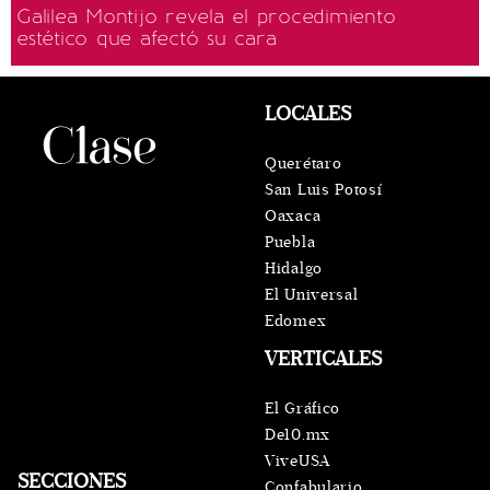
Galilea Montijo revela el procedimiento
estético que afectó su cara
LOCALES
Querétaro
San Luis Potosí
Oaxaca
Puebla
Hidalgo
El Universal
Edomex
VERTICALES
El Gráfico
De10.mx
ViveUSA
SECCIONES
Confabulario