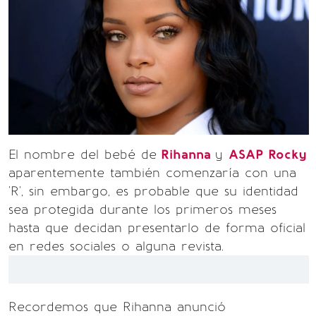
El nombre del bebé de
Rihanna
y
ASAP Rocky
aparentemente también comenzaría con una
'R', sin embargo, es probable que su identidad
sea protegida durante los primeros meses
hasta que decidan presentarlo de forma oficial
en redes sociales o alguna revista.
Recordemos que Rihanna anunció