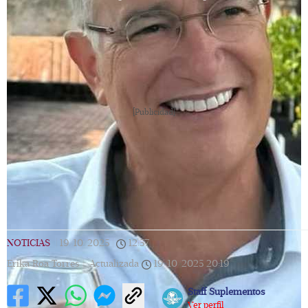
[Publicidad]
NOTICIAS
|
19/10/2025
|
12:57
|
Erika Roa Torres |
Actualizada
19/10/2025
20:19
Staff Suplementos
Ver perfil