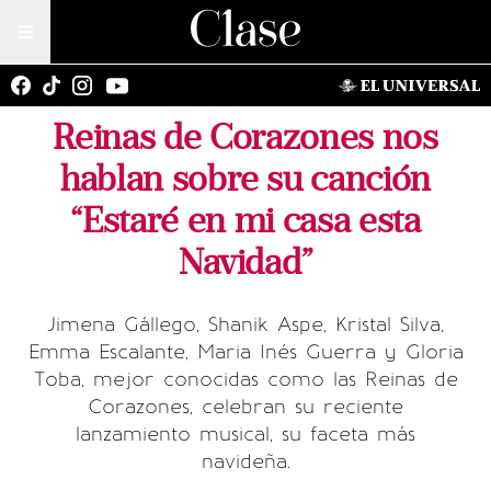
Reinas de Corazones nos
hablan sobre su canción
“Estaré en mi casa esta
Navidad”
Jimena Gállego, Shanik Aspe, Kristal Silva,
Emma Escalante, Maria Inés Guerra y Gloria
Toba, mejor conocidas como las Reinas de
Corazones, celebran su reciente
lanzamiento musical, su faceta más
navideña.