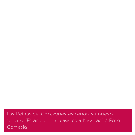
Las Reinas de Corazones estrenan su nuevo
sencillo "Estaré en mi casa esta Navidad" / Foto:
Cortesía