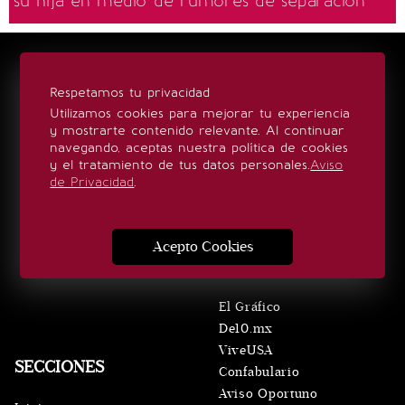
su hija en medio de rumores de separación
LOCALES
Respetamos tu privacidad
Querétaro
Utilizamos cookies para mejorar tu experiencia
San Luis Potosí
y mostrarte contenido relevante. Al continuar
navegando, aceptas nuestra política de cookies
Oaxaca
y el tratamiento de tus datos personales.
Aviso
Puebla
de Privacidad
.
Hidalgo
El Universal
Edomex
Acepto Cookies
VERTICALES
El Gráfico
De10.mx
ViveUSA
SECCIONES
Confabulario
Aviso Oportuno