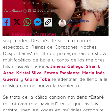
NOTICIAS
|
18/12/2024
|
17:55
|
Actualizada
18/12/2024
17:55
Leonor Reyes
Ver perfil
Las
Reinas de Corazones
no dejan de
sorprender. Después de su éxito con el
espectáculo ‘Reinas de Corazones: Noches
Despechadas’ en el que protagonizan un show
multifacético de baile y canto de los mejores
hits musicales, ahora
, Jimena Gállego, Shanik
Aspe, Kristal Silva, Emma Escalante, Maria Inés
Guerra
y
Gloria Toba
se adentran de lleno a la
música con un nuevo lanzamiento.
Se trata de la cálida canción navideña “Estaré
en mi casa esta navidad”, en el que las seis
artistas unen sus voces en múltiples armonías