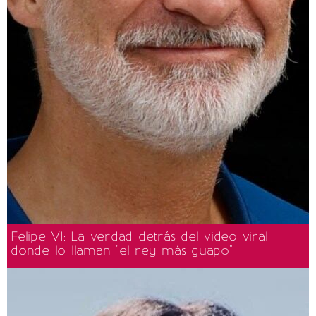
Felipe VI: La verdad detrás del video viral
donde lo llaman "el rey más guapo"