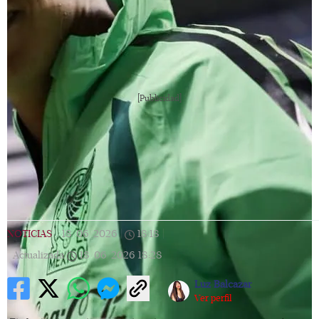
[Publicidad]
NOTICIAS
|
18/06/2026
|
18:18
|
Actualizada
18/06/2026
18:28
Luz Balcazar
Ver perfil