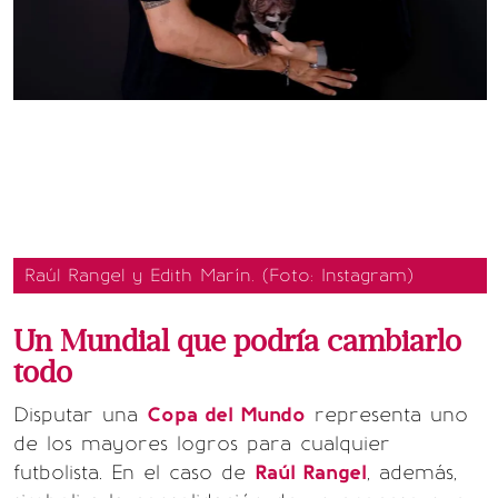
Raúl Rangel y Edith Marín. (Foto: Instagram)
Un Mundial que podría cambiarlo
todo
Disputar una
Copa del Mundo
representa uno
de los mayores logros para cualquier
futbolista. En el caso de
Raúl Rangel
, además,