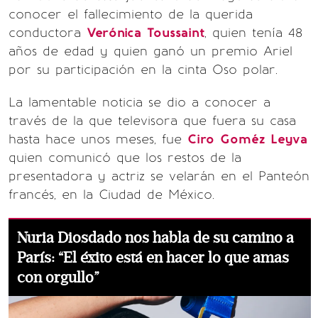
conocer el fallecimiento de la querida
conductora
Verónica
Toussaint
, quien tenía 48
años de edad y quien ganó un premio Ariel
por su participación en la cinta Oso polar.
La lamentable noticia se dio a conocer a
través de la que televisora que fuera su casa
hasta hace unos meses, fue
Ciro
Goméz
Leyva
quien comunicó que los restos de la
presentadora y actriz se velarán en el Panteón
francés, en la Ciudad de México.
Nuria Diosdado nos habla de su camino a
París: “El éxito está en hacer lo que amas
con orgullo”