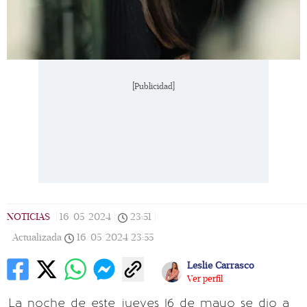
[Publicidad]
NOTICIAS
|
16/05/2024
|
23:51
|
Actualizada
16/05/2024
23:55
Leslie Carrasco
Ver perfil
La noche de este jueves 16 de mayo se dio a