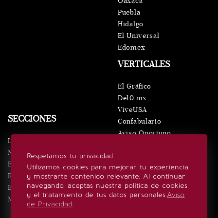
Oaxaca
Puebla
Hidalgo
El Universal
Edomex
VERTICALES
El Gráfico
De10.mx
ViveUSA
SECCIONES
Confabulario
Aviso Oportuno
Inicio
Obituarios
Noticias
Respetamos tu privacidad
Consultas
Eventos
Utilizamos cookies para mejorar tu experiencia
Realeza
y mostrarte contenido relevante. Al continuar
SÍGUENOS
navegando, aceptas nuestra política de cookies
Estilo de vida
y el tratamiento de tus datos personales.
Aviso
Minuto x Minuto
de Privacidad
.