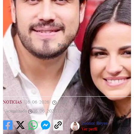
[Publicidad]
NOTICIAS
|
16/06/2026
|
12:49
|
Actualizada
16/06/2026
12:49
Leonor Reyes
Ver perfil