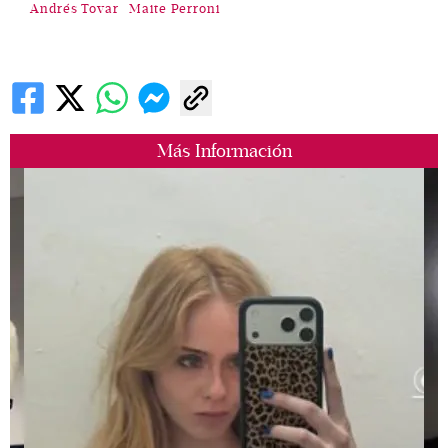
Andrés Tovar
Maite Perroni
Más Información