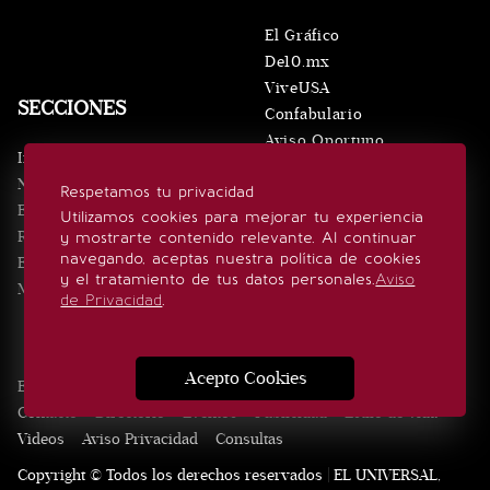
El Gráfico
De10.mx
ViveUSA
SECCIONES
Confabulario
Aviso Oportuno
Inicio
Obituarios
Noticias
Respetamos tu privacidad
Consultas
Eventos
Utilizamos cookies para mejorar tu experiencia
Realeza
y mostrarte contenido relevante. Al continuar
SÍGUENOS
navegando, aceptas nuestra política de cookies
Estilo de vida
y el tratamiento de tus datos personales.
Aviso
Minuto x Minuto
de Privacidad
.
Acepto Cookies
Edición Impresa
Noticias
Quiénes somos
Realeza
Contacto
Directorio
Eventos
Publicidad
Estilo de vida
Videos
Aviso Privacidad
Consultas
Copyright © Todos los derechos reservados | EL UNIVERSAL,